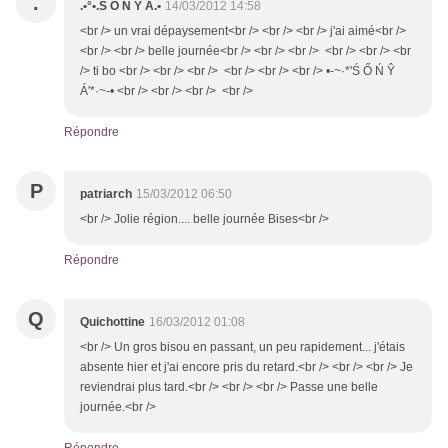
.
.•°•.Ś Ő Ń Ŷ Á.•
14/03/2012 14:58
<br /> un vrai dépaysement<br /> <br /> <br /> j'ai aimé<br />
<br /> <br /> belle journée<br /> <br /> <br /> <br /> <br /> <br
/> ti bo <br /> <br /> <br /> <br /> <br /> <br /> •-~·*'Ś Ő Ń Ŷ
Á'*·~-• <br /> <br /> <br /> <br />
Répondre
P
patriarch
15/03/2012 06:50
<br /> Jolie région.... belle journée Bises<br />
Répondre
Q
Quichottine
16/03/2012 01:08
<br /> Un gros bisou en passant, un peu rapidement... j'étais
absente hier et j'ai encore pris du retard.<br /> <br /> <br /> Je
reviendrai plus tard.<br /> <br /> <br /> Passe une belle
journée.<br />