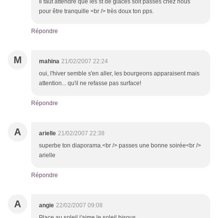
Il faut attendre que les st de glaces soit passés chez nous
pour être tranquille <br /> très doux ton pps.
Répondre
M
mahina
21/02/2007 22:24
oui, l'hiver semble s'en aller, les bourgeons apparaisent mais
attention... qu'il ne refasse pas surface!
Répondre
A
arielle
21/02/2007 22:38
superbe ton diaporama.<br /> passes une bonne soirée<br />
arielle
Répondre
A
angie
22/02/2007 09:08
Place au soleil j'aime le soleil bisous