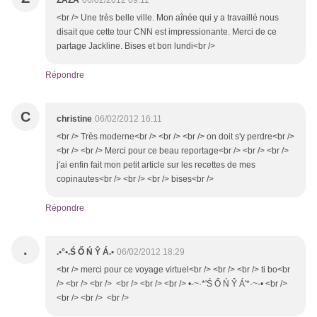
ZAZA
06/02/2012 09:11
<br /> Une très belle ville. Mon aînée qui y a travaillé nous
disait que cette tour CNN est impressionante. Merci de ce
partage Jackline. Bises et bon lundi<br />
Répondre
C
christine
06/02/2012 16:11
<br /> Très moderne<br /> <br /> <br /> on doit s'y perdre<br />
<br /> <br /> Merci pour ce beau reportage<br /> <br /> <br />
j'ai enfin fait mon petit article sur les recettes de mes
copinautes<br /> <br /> <br /> bises<br />
Répondre
.
.•°•.Ś Ő Ń Ŷ Á.•
06/02/2012 18:29
<br /> merci pour ce voyage virtuel<br /> <br /> <br /> ti bo<br
/> <br /> <br /> <br /> <br /> <br /> •-~·*'Ś Ő Ń Ŷ Á'*·~-• <br />
<br /> <br /> <br />