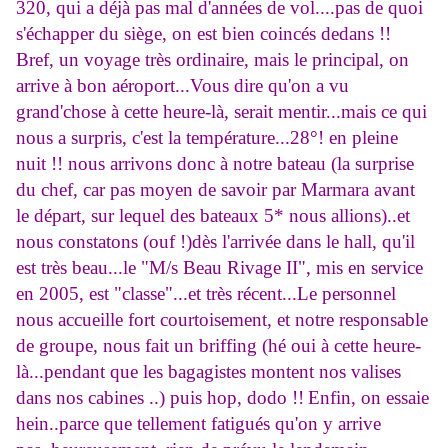
320, qui a déjà pas mal d'années de vol....pas de quoi
s'échapper du siège, on est bien coincés dedans !!
Bref, un voyage très ordinaire, mais le principal, on
arrive à bon aéroport...Vous dire qu'on a vu
grand'chose à cette heure-là, serait mentir...mais ce qui
nous a surpris, c'est la température...28°! en pleine
nuit !! nous arrivons donc à notre bateau (la surprise
du chef, car pas moyen de savoir par Marmara avant
le départ, sur lequel des bateaux 5* nous allions)..et
nous constatons (ouf !)dès l'arrivée dans le hall, qu'il
est très beau...le "M/s Beau Rivage II", mis en service
en 2005, est "classe"...et très récent...Le personnel
nous accueille fort courtoisement, et notre responsable
de groupe, nous fait un briffing (hé oui à cette heure-
là...pendant que les bagagistes montent nos valises
dans nos cabines ..) puis hop, dodo !!
Enfin, on essaie
hein..parce que tellement fatigués qu'on y arrive