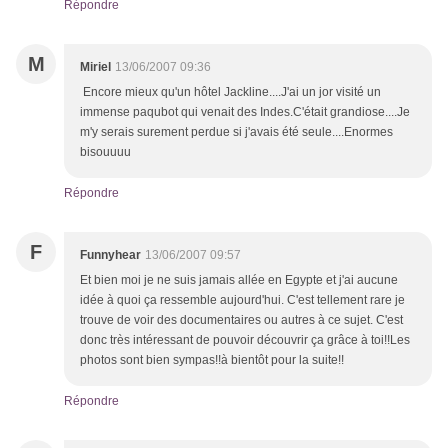
Répondre
M
Miriel
13/06/2007 09:36
Encore mieux qu'un hôtel Jackline....J'ai un jor visité un
immense paqubot qui venait des Indes.C'était grandiose....Je
m'y serais surement perdue si j'avais été seule....Enormes
bisouuuu
Répondre
F
Funnyhear
13/06/2007 09:57
Et bien moi je ne suis jamais allée en Egypte et j'ai aucune
idée à quoi ça ressemble aujourd'hui. C'est tellement rare je
trouve de voir des documentaires ou autres à ce sujet. C'est
donc très intéressant de pouvoir découvrir ça grâce à toi!!Les
photos sont bien sympas!!à bientôt pour la suite!!
Répondre