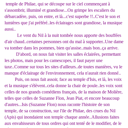
temple de Philae, qui se découpe sur le ciel commençant à
s'assombrir, illuminé et grandiose...On grimpe les escaliers du
débarcadère, puis, on entre, et là...c'est superbe !!..C'est le son et
lumières que j'ai préféré..les éclairages sont grandiose, la musique
aussi..
Le vent du Nil à la nuit tombée nous apporte des bouffées
d'air chaud..certaines personnes ont du mal à supporter..Une dame
va tomber dans les pommes, bien qu'assise..mais bon..ça arrive.
D'abord, on nous fait visiter les salles éclairées, permettant
les photos, mais pour les camescopes, il faut payer une
taxe..Comme sur tous les sites d'ailleurs..de toutes manières, vu le
manque d'éclairage de l'environnement, cela n'aurait rien donné..
Puis, on nous fait assoir, face au temple d'Isis, et là, les voix
et la musique s'élèvent..cela donne la chair de poule..les voix sont
celles de nos grands comédiens français, de la maison de Molière,
telles que celles de Suzanne Flon, Jean Piat, et encore beaucoup
d'autres...Isis (Suzanne Flon) nous raconte l'histoire de son
temple, de sa construction, sur l'ile de Philae, des crues du Nil
(Apis) qui inondaient son temple chaque année..Allusions faites
aux envahisseurs de tous ordres qui ont tenté de le modifier, de le