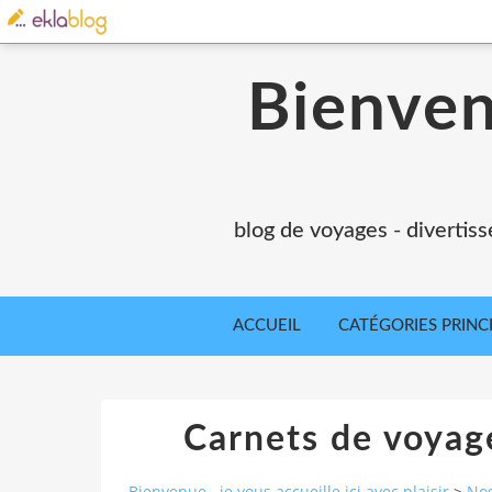
Bienvenu
blog de voyages - divertiss
ACCUEIL
CATÉGORIES PRINC
Carnets de voyag
Bienvenue...je vous accueille ici avec plaisir
>
No