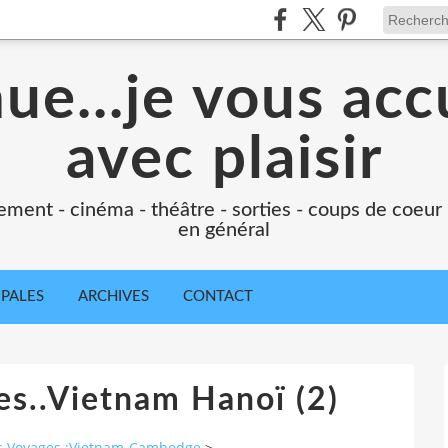
e...je vous accu
avec plaisir
ement - cinéma - théâtre - sorties - coups de coeur
en général
IPALES
ARCHIVES
CONTACT
es..Vietnam Hanoï (2)
s Voyages :Vietnam-Cambodge
>