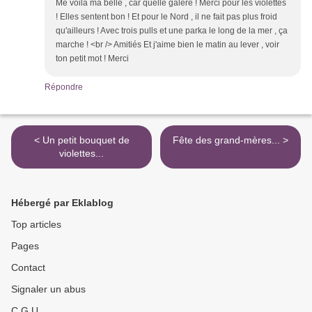
Me voilà ma belle , car quelle galère ! Merci pour les violettes
! Elles sentent bon ! Et pour le Nord , il ne fait pas plus froid
qu'ailleurs ! Avec trois pulls et une parka le long de la mer , ça
marche ! <br /> Amitiés Et j'aime bien le matin au lever , voir
ton petit mot ! Merci
Répondre
< Un petit bouquet de
Fête des grand-mères... >
violettes...
Hébergé par Eklablog
Top articles
Pages
Contact
Signaler un abus
C.G.U.