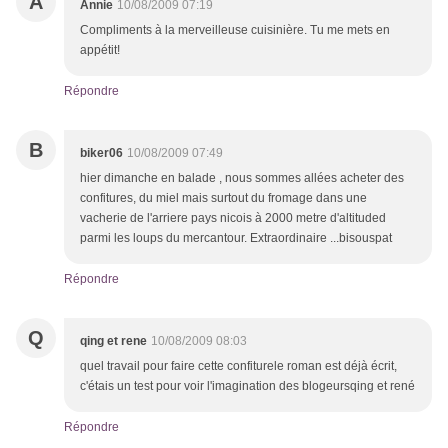
A
Annie
10/08/2009 07:19
Compliments à la merveilleuse cuisinière. Tu me mets en
appétit!
Répondre
B
biker06
10/08/2009 07:49
hier dimanche en balade , nous sommes allées acheter des
confitures, du miel mais surtout du fromage dans une
vacherie de l'arriere pays nicois à 2000 metre d'altituded
parmi les loups du mercantour. Extraordinaire ...bisouspat
Répondre
Q
qing et rene
10/08/2009 08:03
quel travail pour faire cette confiturele roman est déjà écrit,
c'étais un test pour voir l'imagination des blogeursqing et rené
Répondre