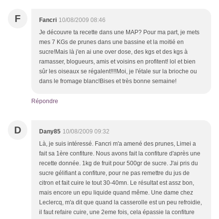
F
Fancri
10/08/2009 08:46
Je découvre ta recette dans une MAP? Pour ma part, je mets
mes 7 KGs de prunes dans une bassine et la moitié en
sucre!Mais là j'en ai une over dose, des kgs et des kgs à
ramasser, blogueurs, amis et voisins en profitent! lol et bien
sûr les oiseaux se régalent!!!!Moi, je l'étale sur la brioche ou
dans le fromage blanc!Bises et très bonne semaine!
Répondre
D
Dany85
10/08/2009 09:32
Là, je suis intéressé. Fancri m'a amené des prunes, Limei a
fait sa 1ère confiture. Nous avons fait la confiture d'après une
recette donnée. 1kg de fruit pour 500gr de sucre. J'ai pris du
sucre gélifiant a confiture, pour ne pas remettre du jus de
citron et fait cuire le tout 30-40mn. Le résultat est assz bon,
mais encore un epu liquide quand même. Une dame chez
Leclercq, m'a dit que quand la casserolle est un peu refroidie,
il faut refaire cuire, une 2eme fois, cela épassie la confiture