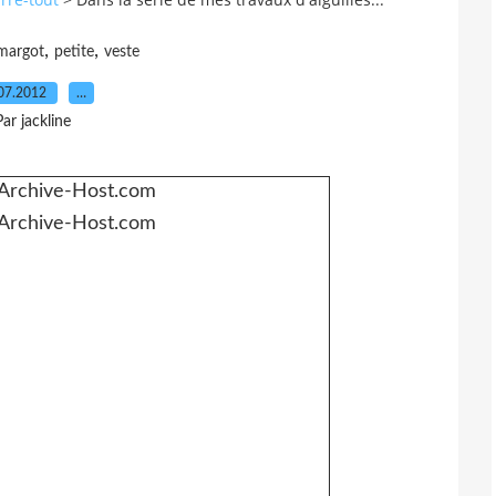
,
,
margot
petite
veste
07.2012
…
Par jackline