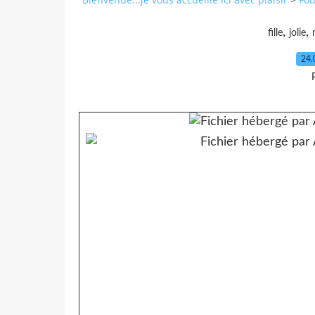
,
,
fille
jolie
24.