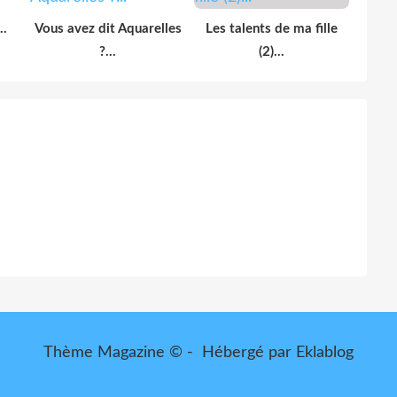
..
Vous avez dit Aquarelles
Les talents de ma fille
?...
(2)...
Thème Magazine © - Hébergé par
Eklablog