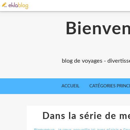
Bienvenu
blog de voyages - divertiss
ACCUEIL
CATÉGORIES PRINC
Dans la série de me
Bienvenue...je vous accueille ici avec plaisir
>
Fou