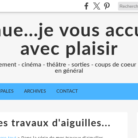
e...je vous accu
avec plaisir
ement - cinéma - théâtre - sorties - coups de coeur
en général
IPALES
ARCHIVES
CONTACT
s travaux d'aiguilles...
rre-tout
>
Dans la série de mes travaux d'aiguilles...