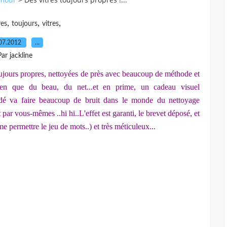
,
,
,
res
toujours
vitres
07.2012
…
Par jackline
toujours propres, nettoyées de près avec beaucoup de méthode et
rien que du beau, du net...et en prime, un cadeau visuel
cédé va faire beaucoup de bruit dans le monde du nettoyage
ôt par vous-mêmes ..hi hi..L'effet est garanti, le brevet déposé, et
me permettre le jeu de mots..) et très méticuleux...