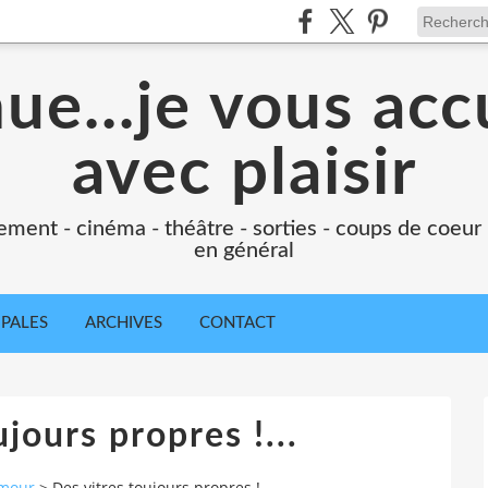
e...je vous accu
avec plaisir
ement - cinéma - théâtre - sorties - coups de coeur
en général
IPALES
ARCHIVES
CONTACT
jours propres !...
mour
>
Des vitres toujours propres !...