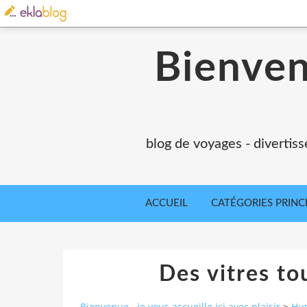
Bienvenu
blog de voyages - divertiss
ACCUEIL
CATÉGORIES PRINC
Des vitres tou
Bienvenue...je vous accueille ici avec plaisir
>
Hu