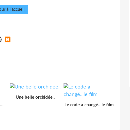
ur à l'accueil
Une belle orchidée..
..
Le code a changé...le film