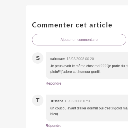
Commenter cet article
Ajouter un commentaire
S
saltosam
13/03/2008 00:20
Je peus avoir le même chez moi????je parle du chat
plein!!! j'adore cet humour gentil.
Répondre
T
Tristana
13/03/2008 07:31
un coucou avant d'aller dormir! oui c'est rigolo! ma
biz=)
Répondre