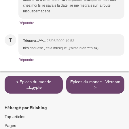
chez moi !si je savais la date , je me mettrais sur la route !
bisousbernadette
Répondre
T
Tristana...^^...
25/06/2009 19:53
très chouette , et la musique , j'aime bien ^^biz=)
Répondre
< Epices du monde
Epices du monde...Vietnam
...Egypte
>
Hébergé par Eklablog
Top articles
Pages