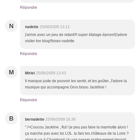
Répondre
N
nadette
25/06/2009 13:12
j'arrive avec un peu de retard!!! super étalage épices!!j'adore
visiter ton blog!!bises nadette
Répondre
M
Miriel
25/06/2009 13:43
Il manque juste de pouvoir les sentir, et les goûter..J'adore la
musique qui accompagne.Gros bisou Jacklline !
Répondre
B
bernadette
25/06/2009 16:36
" />Coucou Jackline , flut ! je peu pas faire la marmotte alors !
ça marche pas avec toi LOL .tu fais les châteaux de la Loire ?
alors tu va à Chambord ! tu vas passer pratiquement devant