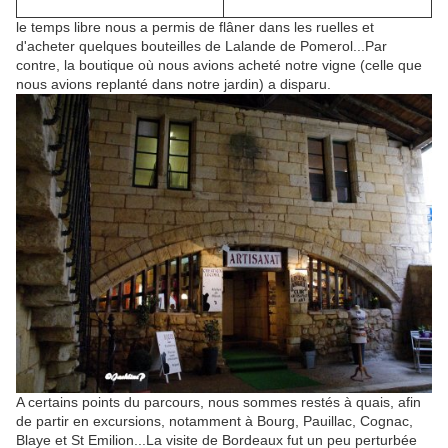
le temps libre nous a permis de flâner dans les ruelles et
d'acheter quelques bouteilles de Lalande de Pomerol...Par
contre, la boutique où nous avions acheté notre vigne (celle que
nous avions replanté dans notre jardin) a disparu.
A certains points du parcours, nous sommes restés à quais, afin
de partir en excursions, notamment à Bourg, Pauillac, Cognac,
Blaye et St Emilion...La visite de Bordeaux fut un peu perturbée