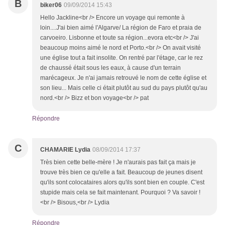
B
biker06
09/09/2014 15:43
Hello Jackline<br /> Encore un voyage qui remonte à
loin....J'ai bien aimé l'Algarve/ La région de Faro et praia de
carvoeiro. Lisbonne et toute sa région...evora etc<br /> J'ai
beaucoup moins aimé le nord et Porto.<br /> On avait visité
une église tout a fait insolite. On rentré par l'étage, car le rez
de chaussé était sous les eaux, à cause d'un terrain
marécageux. Je n'ai jamais retrouvé le nom de cette église et
son lieu... Mais celle ci était plutôt au sud du pays plutôt qu'au
nord.<br /> Bizz et bon voyage<br /> pat
Répondre
C
CHAMARIE Lydia
08/09/2014 17:37
Très bien cette belle-mère ! Je n'aurais pas fait ça mais je
trouve très bien ce qu'elle a fait. Beaucoup de jeunes disent
qu'ils sont colocataires alors qu'ils sont bien en couple. C'est
stupide mais cela se fait maintenant. Pourquoi ? Va savoir !
<br /> Bisous,<br /> Lydia
Répondre