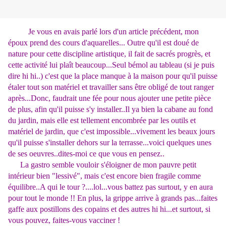
Je vous en avais parlé lors d'un article précédent, mon
époux prend des cours d'aquarelles... Outre qu'il est doué de
nature pour cette discipline artistique, il fait de sacrés progrès, et
cette activité lui plaît beaucoup...Seul bémol au tableau (si je puis
dire hi hi..) c'est que la place manque à la maison pour qu'il puisse
étaler tout son matériel et travailler sans être obligé de tout ranger
après...Donc, faudrait une fée pour nous ajouter une petite pièce
de plus, afin qu'il puisse s'y installer..Il ya bien la cabane au fond
du jardin, mais elle est tellement encombrée par les outils et
matériel de jardin, que c'est impossible...vivement les beaux jours
qu'il puisse s'installer dehors sur la terrasse...voici quelques unes
de ses oeuvres..dites-moi ce que vous en pensez..
La gastro semble vouloir s'éloigner de mon pauvre petit
intérieur bien "lessivé", mais c'est encore bien fragile comme
équilibre..A qui le tour ?....lol...vous battez pas surtout, y en aura
pour tout le monde !! En plus, la grippe arrive à grands pas...faites
gaffe aux postillons des copains et des autres hi hi...et surtout, si
vous pouvez, faites-vous vacciner !