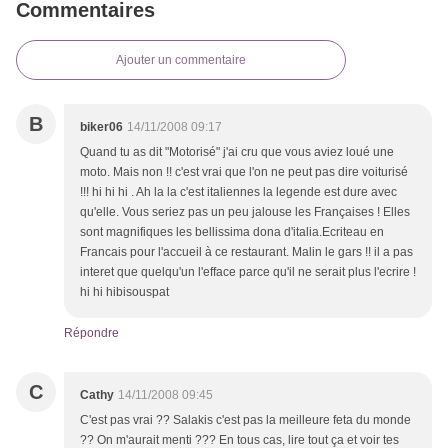
Commentaires
Ajouter un commentaire
B
biker06
14/11/2008 09:17
Quand tu as dit "Motorisé" j'ai cru que vous aviez loué une
moto. Mais non !! c'est vrai que l'on ne peut pas dire voiturisé
!!! hi hi hi . Ah la la c'est italiennes la legende est dure avec
qu'elle. Vous seriez pas un peu jalouse les Françaises ! Elles
sont magnifiques les bellissima dona d'italia.Ecriteau en
Francais pour l'accueil à ce restaurant. Malin le gars !! il a pas
interet que quelqu'un l'efface parce qu'il ne serait plus l'ecrire !
hi hi hibisouspat
Répondre
C
Cathy
14/11/2008 09:45
C'est pas vrai ?? Salakis c'est pas la meilleure feta du monde
?? On m'aurait menti ??? En tous cas, lire tout ça et voir tes