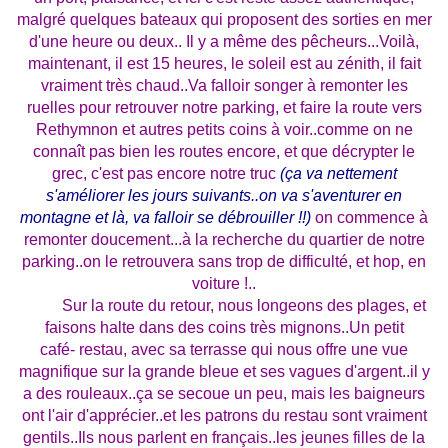
malgré quelques bateaux qui proposent des sorties en mer
d'une heure ou deux.. Il y a même des pêcheurs...Voilà,
maintenant, il est 15 heures, le soleil est au zénith, il fait
vraiment très chaud..Va falloir songer à remonter les
ruelles pour retrouver notre parking, et faire la route vers
Rethymnon et autres petits coins à voir..comme on ne
connaît pas bien les routes encore, et que décrypter le
grec, c'est pas encore notre truc
(ça va nettement
s'améliorer les jours suivants..on va s'aventurer en
montagne et là, va falloir se débrouiller !!)
on commence à
remonter doucement...à la recherche du quartier de notre
parking..on le retrouvera sans trop de difficulté, et hop, en
voiture !..
Sur la route du retour, nous longeons des plages, et
faisons halte dans des coins très mignons..Un petit
café- restau, avec sa terrasse qui nous offre une vue
magnifique sur la grande bleue et ses vagues d'argent..il y
a des rouleaux..ça se secoue un peu, mais les baigneurs
ont l'air d'apprécier..et les patrons du restau sont vraiment
gentils..Ils nous parlent en français..les jeunes filles de la