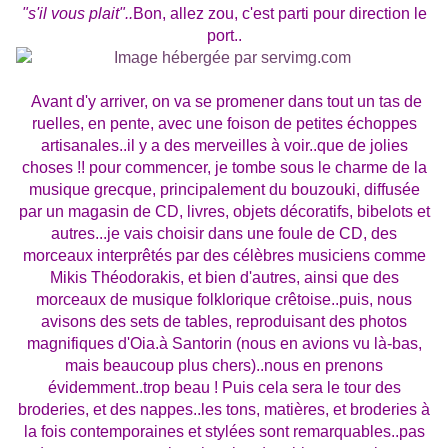
"s'il vous plait"..
Bon, allez zou, c'est parti pour direction le
port..
Avant d'y arriver, on va se promener dans tout un tas de
ruelles, en pente, avec une foison de petites échoppes
artisanales..il y a des merveilles à voir..que de jolies
choses !! pour commencer, je tombe sous le charme de la
musique grecque, principalement du bouzouki, diffusée
par un magasin de CD, livres, objets décoratifs, bibelots et
autres...je vais choisir dans une foule de CD, des
morceaux interprêtés par des célèbres musiciens comme
Mikis Théodorakis, et bien d'autres, ainsi que des
morceaux de musique folklorique crêtoise..puis, nous
avisons des sets de tables, reproduisant des photos
magnifiques d'Oia.à Santorin (nous en avions vu là-bas,
mais beaucoup plus chers)..nous en prenons
évidemment..trop beau ! Puis cela sera le tour des
broderies, et des nappes..les tons, matières, et broderies à
la fois contemporaines et stylées sont remarquables..pas