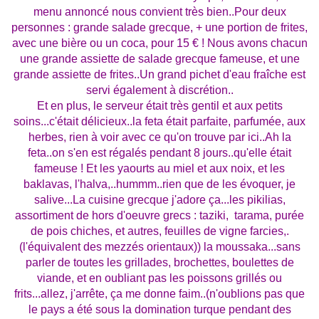
menu annoncé nous convient très bien..Pour deux
personnes : grande salade grecque, + une portion de frites,
avec une bière ou un coca, pour 15 € ! Nous avons chacun
une grande assiette de salade grecque fameuse, et une
grande assiette de frites..Un grand pichet d'eau fraîche est
servi également à discrétion..
Et en plus, le serveur était très gentil et aux petits
soins...c'était délicieux..la feta était parfaite, parfumée, aux
herbes, rien à voir avec ce qu'on trouve par ici..Ah la
feta..on s'en est régalés pendant 8 jours..qu'elle était
fameuse ! Et les yaourts au miel et aux noix, et les
baklavas, l'halva,..hummm..rien que de les évoquer, je
salive...La cuisine grecque j'adore ça...les pikilias,
assortiment de hors d'oeuvre grecs : taziki, tarama, purée
de pois chiches, et autres, feuilles de vigne farcies,.
(l'équivalent des mezzés orientaux)) la moussaka...sans
parler de toutes les grillades, brochettes, boulettes de
viande, et en oubliant pas les poissons grillés ou
frits...allez, j'arrête, ça me donne faim..(n'oublions pas que
le pays a été sous la domination turque pendant des