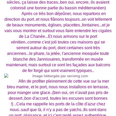
siècles, ça laisse des traces..ben oui, encore, ils avaient
colonisé une bonne partie du bassin méditerranéen)
Après ce très bon déjeûner, nous repartons en
direction du port..et nous flânons toujours..on voit tellement
de beaux monuments, églises, placettes.,fontaines...et je
vais vous montrer et surtout vous faire entendre les cigales
de La Chanée...Et nous arrivons sur le port
vénitien..comme c'est joli toutes ces maisons qui se
serrent autour du port, dont certaines sont très
anciennes...le phare, la jetée, l'ancienne mosquée toute
blanche des Jannissaires, transformée en musée
maintenant, mais surtout ce sont les façades aux balcons
de fer forgé qui sont vraiment typiques..
Afin de profiter pleinement de cette vue sur la mer
bleu marine, et le port, nous nous installons en terrasse,
pour manger une glace..(ben oui, on n'avait pas pris de
dessert..bon d'accord, toutes les excuses sont bonnes
!) ..Cela me rappelle les ports de la côte d'azur chez
nous..sauf que là, il n'y a pas de yatchs..Ils sont dans
un port, plaisance, et ici c'est resté assez authentique,