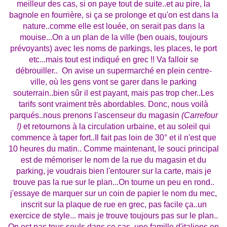
meilleur des cas, si on paye tout de suite..et au pire, la
bagnole en fourrière, si ça se prolonge et qu'on est dans la
nature..comme elle est louée, on serait pas dans la
mouise...On a un plan de la ville (ben ouais, toujours
prévoyants) avec les noms de parkings, les places, le port
etc...mais tout est indiqué en grec !! Va falloir se
débrouiller..
On avise un supermarché en plein centre-
ville, où les gens vont se garer dans le parking
souterrain..bien sûr il est payant, mais pas trop cher..Les
tarifs sont vraiment très abordables. Donc, nous voilà
parqués..nous prenons l'ascenseur du magasin
(Carrefour
!)
et retournons à la circulation urbaine, et au soleil qui
commence à taper fort..Il fait pas loin de 30° et il n'est que
10 heures du matin.. Comme maintenant, le souci principal
est de mémoriser le nom de la rue du magasin et du
parking, je voudrais bien l'entourer sur la carte, mais je
trouve pas la rue sur le plan...On tourne un peu en rond..
j'essaye de marquer sur un coin de papier le nom du mec,
inscrit sur la plaque de rue en grec, pas facile ça..un
exercice de style... mais je trouve toujours pas sur le plan..
On est pas tous seuls dans ce cas..une famille d'italiens en