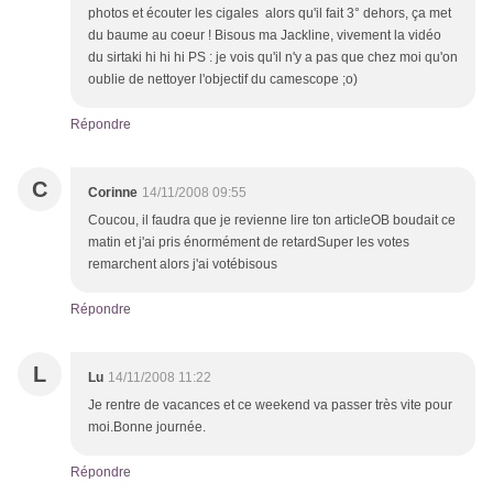
photos et écouter les cigales alors qu'il fait 3° dehors, ça met
du baume au coeur ! Bisous ma Jackline, vivement la vidéo
du sirtaki hi hi hi PS : je vois qu'il n'y a pas que chez moi qu'on
oublie de nettoyer l'objectif du camescope ;o)
Répondre
C
Corinne
14/11/2008 09:55
Coucou, il faudra que je revienne lire ton articleOB boudait ce
matin et j'ai pris énormément de retardSuper les votes
remarchent alors j'ai votébisous
Répondre
L
Lu
14/11/2008 11:22
Je rentre de vacances et ce weekend va passer très vite pour
moi.Bonne journée.
Répondre