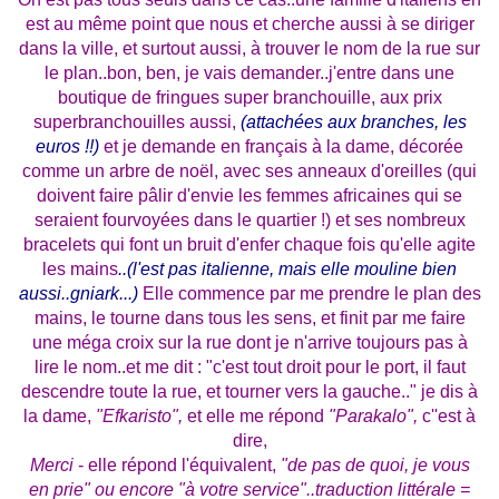
est au même point que nous et cherche aussi à se diriger
dans la ville, et surtout aussi, à trouver le nom de la rue sur
le plan..bon, ben, je vais demander..j'entre dans une
boutique de fringues super branchouille, aux prix
superbranchouilles aussi,
(attachées aux branches, les
euros !!)
et je demande en français à la dame, décorée
comme un arbre de noël, avec ses anneaux d'oreilles (qui
doivent faire pâlir d'envie les femmes africaines qui se
seraient fourvoyées dans le quartier !) et ses nombreux
bracelets qui font un bruit d'enfer chaque fois qu'elle agite
les mains
..(l'est pas italienne, mais elle mouline bien
aussi..gniark...)
Elle commence par me prendre le plan des
mains, le tourne dans tous les sens, et finit par me faire
une méga croix sur la rue dont je n'arrive toujours pas à
lire le nom..et me dit : "c'est tout droit pour le port, il faut
descendre toute la rue, et tourner vers la gauche.." je dis à
la dame,
"Efkaristo",
et elle me répond
"Parakalo",
c''est à
dire,
Merci
- elle répond l'équivalent,
"de pas de quoi, je vous
en prie" ou encore "à votre service"..traduction littérale =