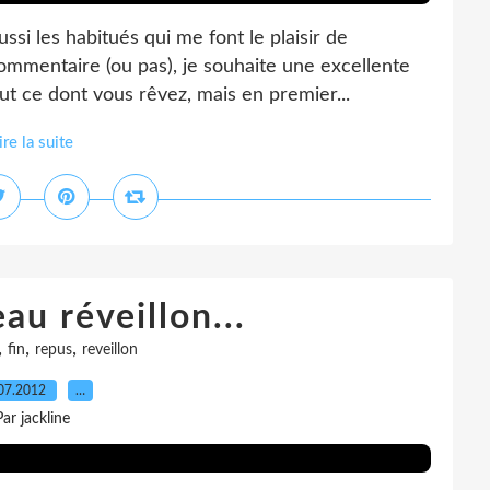
ssi les habitués qui me font le plaisir de
ommentaire (ou pas), je souhaite une excellente
t ce dont vous rêvez, mais en premier...
ire la suite
au réveillon...
,
,
,
fin
repus
reveillon
07.2012
…
Par jackline