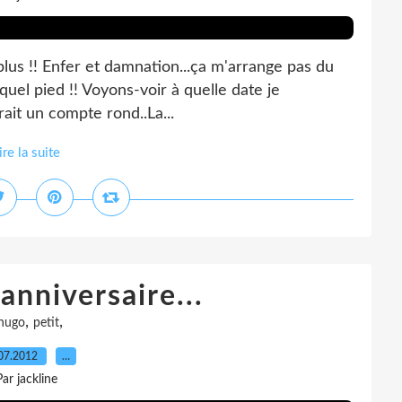
e plus !! Enfer et damnation...ça m'arrange pas du
quel pied !! Voyons-voir à quelle date je
erait un compte rond..La...
ire la suite
anniversaire...
,
,
hugo
petit
07.2012
…
Par jackline