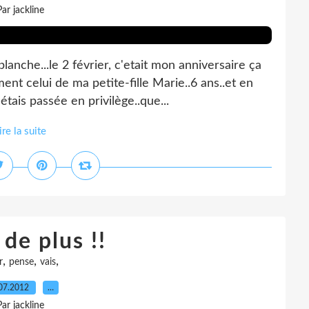
Par jackline
anche...le 2 février, c'etait mon anniversaire ça
nt celui de ma petite-fille Marie..6 ans..et en
'étais passée en privilège..que...
ire la suite
de plus !!
,
,
,
r
pense
vais
07.2012
…
Par jackline