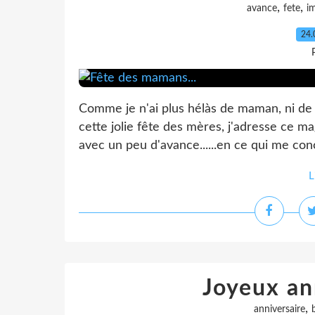
,
,
avance
fete
i
24.
Comme je n'ai plus hélàs de maman, ni de
cette jolie fête des mères, j'adresse ce m
avec un peu d'avance......en ce qui me con
L
Joyeux ann
,
anniversaire