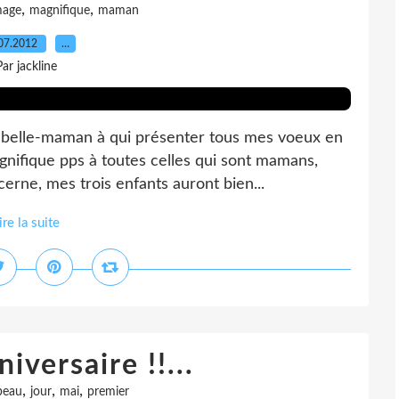
,
,
mage
magnifique
maman
07.2012
…
Par jackline
 belle-maman à qui présenter tous mes voeux en
agnifique pps à toutes celles qui sont mamans,
cerne, mes trois enfants auront bien...
ire la suite
iversaire !!...
,
,
,
beau
jour
mai
premier