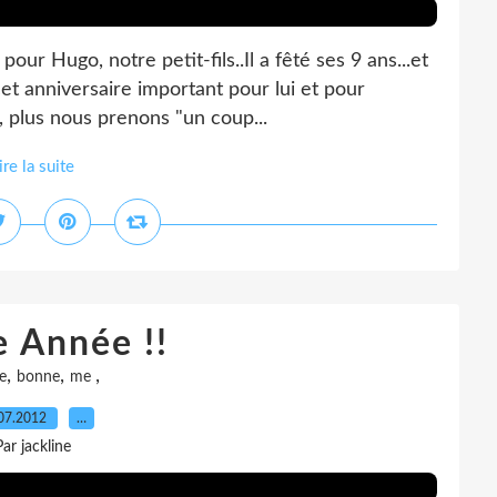
ur Hugo, notre petit-fils..Il a fêté ses 9 ans...et
cet anniversaire important pour lui et pour
", plus nous prenons "un coup...
ire la suite
 Année !!
,
,
,
e
bonne
me
07.2012
…
Par jackline