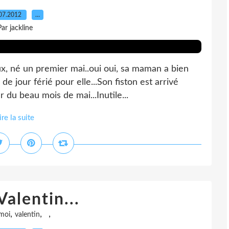
07.2012
…
Par jackline
ux, né un premier mai..oui oui, sa maman a bien
s de jour férié pour elle...Son fiston est arrivé
 du beau mois de mai...Inutile...
ire la suite
Valentin...
,
,
,
moi
valentin