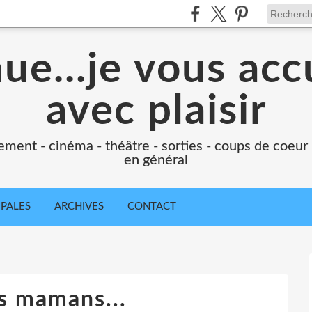
e...je vous accu
avec plaisir
ement - cinéma - théâtre - sorties - coups de coeur
en général
IPALES
ARCHIVES
CONTACT
s mamans...