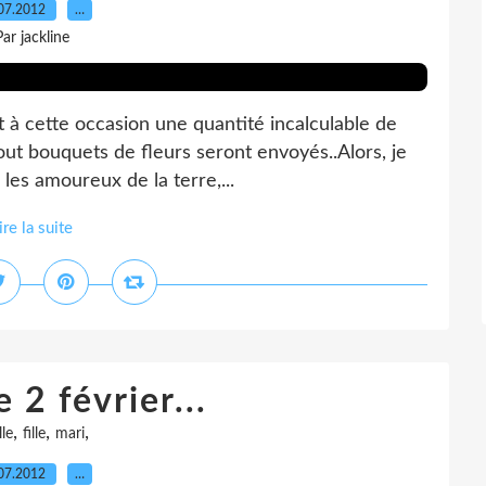
07.2012
…
Par jackline
t à cette occasion une quantité incalculable de
tout bouquets de fleurs seront envoyés..Alors, je
les amoureux de la terre,...
ire la suite
e 2 février...
,
,
,
lle
fille
mari
07.2012
…