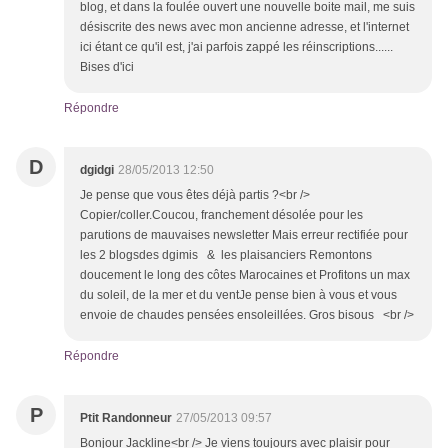
blog, et dans la foulée ouvert une nouvelle boite mail, me suis
désiscrite des news avec mon ancienne adresse, et l'internet
ici étant ce qu'il est, j'ai parfois zappé les réinscriptions......
Bises d'ici
Répondre
D
dgidgi
28/05/2013 12:50
Je pense que vous êtes déjà partis ?<br />
Copier/coller.Coucou, franchement désolée pour les
parutions de mauvaises newsletter Mais erreur rectifiée pour
les 2 blogsdes dgimis & les plaisanciers Remontons
doucement le long des côtes Marocaines et Profitons un max
du soleil, de la mer et du ventJe pense bien à vous et vous
envoie de chaudes pensées ensoleillées. Gros bisous <br />
Répondre
P
Ptit Randonneur
27/05/2013 09:57
Bonjour Jackline<br /> Je viens toujours avec plaisir pour