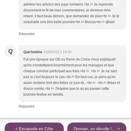
admirer tes articles des pays lointains.<br /> Je reprends
doucement le fil de mes commentaires, je diminue mon
retard, il faut beau dehors, que demander de plus<br /> Je te
soàuhaite une très belle journée<br /> Bisous<br /> @lain
Répondre
Q
Quichottine
26/05/2013 19:50
Fut une époque sur OB où René de Chine nous expliquait
qu'ils s'endettaient énormément pour les mariages et que
chaque convive participait aux frais.<br /> <br /> Je ne sais
pas si c'est toujours le cas.<br /> En tout cas, je pens qu'ici
aussi certains font des folies ce jour-là...<br /> <br /> Bises et
douce soirée.<br /> J'espère que tu as pu passer cette
journée festive en famille.
Répondre
< Escapade en Côte
Demain, on décolle !.... >