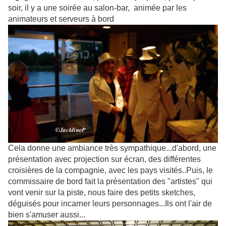
soir, il y a une soirée au salon-bar, animée par les
animateurs et serveurs à bord
Cela donne une ambiance très sympathique...d'abord, une
présentation avec projection sur écran, des différentes
croisières de la compagnie, avec les pays visités..Puis, le
commissaire de bord fait la présentation des "artistes" qui
vont venir sur la piste, nous faire des petits sketches,
déguisés pour incarner leurs personnages...Ils ont l'air de
bien s'amuser aussi...