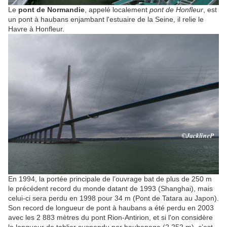
Le
pont de Normandie
, appelé localement
pont de Honfleur
, est
un pont à haubans enjambant l'estuaire de la Seine, il relie le
Havre à Honfleur.
En 1994, la portée principale de l’ouvrage bat de plus de
250 m
le précédent record du monde datant de 1993 (Shanghai), mais
celui-ci sera perdu en 1998 pour
34 m
(Pont de Tatara au Japon).
Son record de longueur de pont à haubans a été perdu en 2003
avec les
2 883 mètres
du pont Rion-Antirion, et si l'on considère
la longueur de tablier suspendu par haubanage (
2 252 m
), c’est