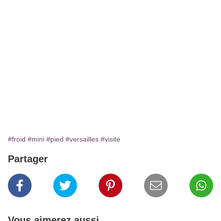
#froid
#mini
#pied
#versailles
#visite
Partager
Vous aimerez aussi