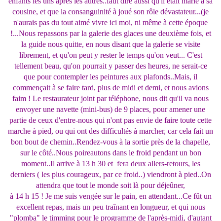
enfants les uns après les autres..faut dire aussi qu'il était marié à sa
cousine, et que la consanguinité à joué son rôle dévastateur...(je
n'aurais pas du tout aimé vivre ici moi, ni même à cette époque
!...Nous repassons par la galerie des glaces une deuxième fois, et
la guide nous quitte, en nous disant que la galerie se visite
librement, et qu'on peut y rester le temps qu'on veut... C'est
tellement beau, qu'on pourrait y passer des heures, ne serait-ce
que pour contempler les peintures aux plafonds..Mais, il
commençait à se faire tard, plus de midi et demi, et nous avions
faim ! Le restaurateur joint par téléphone, nous dit qu'il va nous
envoyer une navette (mini-bus) de 9 places, pour amener une
partie de ceux d'entre-nous qui n'ont pas envie de faire toute cette
marche à pied, ou qui ont des difficultés à marcher, car cela fait un
bon bout de chemin..Rendez-vous à la sortie près de la chapelle,
sur le côté..Nous poireautons dans le froid pendant un bon
moment..Il arrive à 13 h 30 et fera deux allers-retours, les
derniers ( les plus courageux, par ce froid..) viendront à pied..On
attendra que tout le monde soit là pour déjeûner,
à 14 h 15 ! Je me suis vengée sur le pain, en attendant...Ce fût un
excellent repas, mais un peu traînant en longueur, et qui nous
"plomba" le timming pour le programme de l'après-midi, d'autant