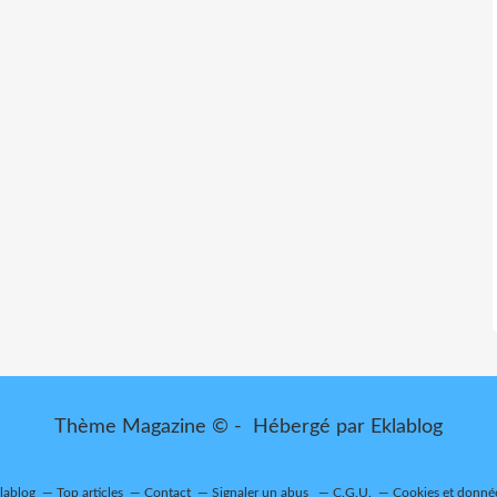
Thème Magazine © - Hébergé par
Eklablog
klablog
Top articles
Contact
Signaler un abus
C.G.U.
Cookies et donné