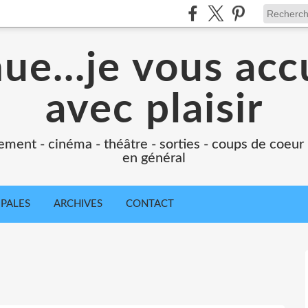
e...je vous accu
avec plaisir
ement - cinéma - théâtre - sorties - coups de coeur
en général
IPALES
ARCHIVES
CONTACT