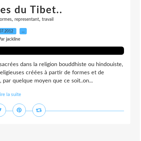
es du Tibet..
,
,
formes
representant
travail
07.2012
…
Par jackline
acrées dans la religion bouddhiste ou hindouiste,
eligieuses créées à partir de formes et de
 par quelque moyen que ce soit..on...
ire la suite