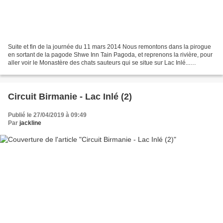
Suite et fin de la journée du 11 mars 2014 Nous remontons dans la pirogue
en sortant de la pagode Shwe Inn Tain Pagoda, et reprenons la rivière, pour
aller voir le Monastère des chats sauteurs qui se situe sur Lac Inlé...
Beaucoup de villageois se baignent,...
Circuit Birmanie - Lac Inlé (2)
Publié le 27/04/2019 à 09:49
Par
jackline