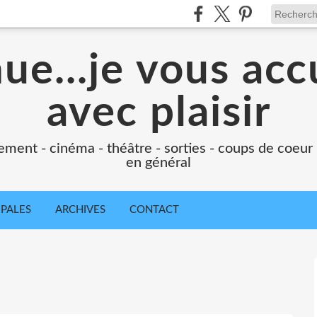
e...je vous accu
avec plaisir
ement - cinéma - théâtre - sorties - coups de coeur
en général
IPALES
ARCHIVES
CONTACT