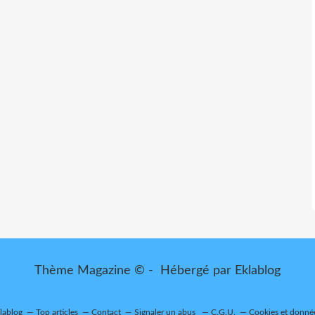
Thème Magazine © - Hébergé par
Eklablog
klablog
Top articles
Contact
Signaler un abus
C.G.U.
Cookies et donné