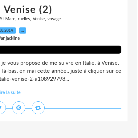
 Venise (2)
,
,
,
 St Marc
ruelles
Venise
voyage
08.2014
…
Par jackline
je vous propose de me suivre en Italie, à Venise,
à-bas, en mai cette année.. juste à cliquer sur ce
italie-venise-2-a108929798...
ire la suite