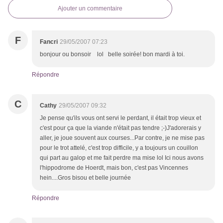
Ajouter un commentaire
F
Fancri
29/05/2007 07:23
bonjour ou bonsoir lol belle soirée! bon mardi à toi.
Répondre
C
Cathy
29/05/2007 09:32
Je pense qu'ils vous ont servi le perdant, il était trop vieux et
c'est pour ça que la viande n'était pas tendre ;-)J'adorerais y
aller, je joue souvent aux courses...Par contre, je ne mise pas
pour le trot attelé, c'est trop difficile, y a toujours un couillon
qui part au galop et me fait perdre ma mise lol Ici nous avons
l'hippodrome de Hoerdt, mais bon, c'est pas Vincennes
hein....Gros bisou et belle journée
Répondre