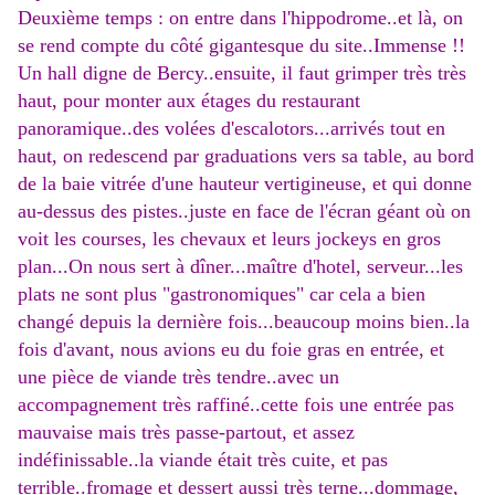
Deuxième temps : on entre dans l'hippodrome..et là, on
se rend compte du côté gigantesque du site..Immense !!
Un hall digne de Bercy..ensuite, il faut grimper très très
haut, pour monter aux étages du restaurant
panoramique..des volées d'escalotors...arrivés tout en
haut, on redescend par graduations vers sa table, au bord
de la baie vitrée d'une hauteur vertigineuse, et qui donne
au-dessus des pistes..juste en face de l'écran géant où on
voit les courses, les chevaux et leurs jockeys en gros
plan...On nous sert à dîner...maître d'hotel, serveur...les
plats ne sont plus "gastronomiques" car cela a bien
changé depuis la dernière fois...beaucoup moins bien..la
fois d'avant, nous avions eu du foie gras en entrée, et
une pièce de viande très tendre..avec un
accompagnement très raffiné..cette fois une entrée pas
mauvaise mais très passe-partout, et assez
indéfinissable..la viande était très cuite, et pas
terrible..fromage et dessert aussi très terne...dommage,