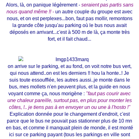
Alors, là, on panique légèrement
-
seraient pas partis sans
nous quand même !! -
un autre couple du groupe est avec
nous, et on est perplexes...bon, faut pas mollir, remontons
la grande côte jusqu'au parking où le bus nous avait
déposés en arrivant...c'est à 500 m de là, ça monte très
fort, et il fait chaud...
on arrive sur le parking, et au fond, on voit notre bus vert,
qui nous attend..on est les derniers !! hou la honte..! Je
suis toute essoufflée, les autres aussi..je monte dans le
bus, mes mollets n'en peuvent plus, et la guide en nous
voyant comme ça, nous morigène :
"faut pas courir avec
une chaleur pareille, surtout pas, en plus pour monter les
côtes, !.. je tiens pas à en envoyer un ou une à l'hosto !"
Explication donnée pour le changement d'endroit, c'est
parce que le bus ne pouvait pas stationner plus de 10 mn
en bas, et comme il manquait plein de monde, il est monté
ici sur ce parking payant (tous les parkings en ville sont