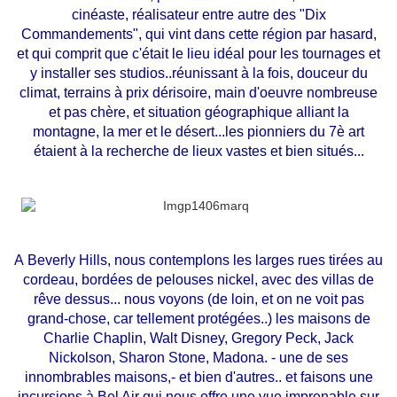
cinéaste, réalisateur entre autre des "Dix
Commandements", qui vint dans cette région par hasard,
et qui comprit que c'était le lieu idéal pour les tournages et
y installer ses studios..réunissant à la fois, douceur du
climat, terrains à prix dérisoire, main d'oeuvre nombreuse
et pas chère, et situation géographique alliant la
montagne, la mer et le désert
...
les pionniers du 7è art
étaient à la recherche de lieux vastes et bien situés...
A Beverly Hills, nous contemplons les larges rues tirées au
cordeau, bordées de pelouses nickel, avec des villas de
rêve dessus... nous voyons (de loin, et on ne voit pas
grand-chose, car tellement protégées..) les maisons de
Charlie Chaplin, Walt Disney, Gregory Peck, Jack
Nickolson, Sharon Stone, Madona. - une de ses
innombrables maisons,- et bien d'autres.. et faisons une
incursions à Bel Air qui nous offre une vue imprenable sur