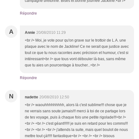
campagne bretonne. Bises et bonne journée Jackline.<br />
Répondre
A
Annie
20/08/2010 11:29
<br /> Moi, je vote pour qu'on grave sur le trottoir de L.A. une
plaque avec le nom de Jackline! Ce ne serait que justice avec
tout ce que tu nous racontes avec précision et humour, c'est si
intéressant<br /> que tous vont débouler là-bas, sans même
que tu aies un pourcentage à toucher...<br />
Répondre
N
nadette
20/08/2010 12:50
<br /> waouhhhhhhhhh, alors là c'est sublime!!! chose que je
ne verrais sans soute jamais!!! merci à toi de ce partage lors
de tes voyage, puis à chaque fois une petite rigolade!!!<br />
<br /> <br /> c'est géant!!!!!! je suis en retard pour les comms!!!
<br /> <br /> <br /> j'attends la suite, mais quel boulot de nous
mettre tout çà!!!!! fantastique<br /> <br /> <br /> bisous