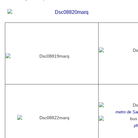
metro de San
ph