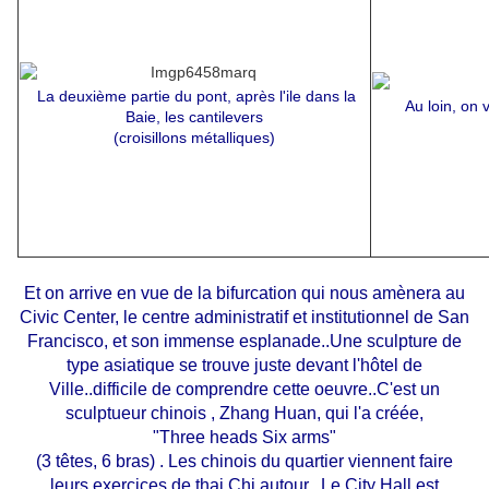
La deuxième partie du pont, après l'ile dans la
Au loin, on
Baie, les cantilevers
(croisillons métalliques)
Et on arrive en vue de la bifurcation qui nous amènera au
Civic Center, le centre administratif et institutionnel de San
Francisco, et son immense esplanade..Une sculpture de
type asiatique se trouve juste devant l'hôtel de
Ville..difficile de comprendre cette oeuvre..C'est un
sculptueur chinois , Zhang Huan, qui l'a créée,
"Three heads Six arms"
(3 têtes, 6 bras) . Les chinois du quartier viennent faire
leurs exercices de thai Chi autour...Le City Hall est