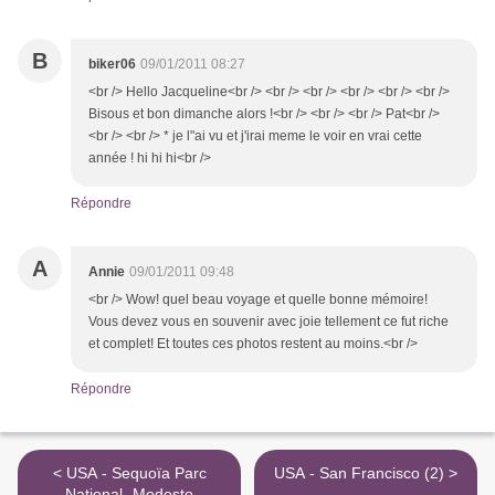
B
biker06
09/01/2011 08:27
<br /> Hello Jacqueline<br /> <br /> <br /> <br /> <br /> <br />
Bisous et bon dimanche alors !<br /> <br /> <br /> Pat<br />
<br /> <br /> * je l"ai vu et j'irai meme le voir en vrai cette
année ! hi hi hi<br />
Répondre
A
Annie
09/01/2011 09:48
<br /> Wow! quel beau voyage et quelle bonne mémoire!
Vous devez vous en souvenir avec joie tellement ce fut riche
et complet! Et toutes ces photos restent au moins.<br />
Répondre
< USA - Sequoïa Parc
USA - San Francisco (2) >
National- Modesto