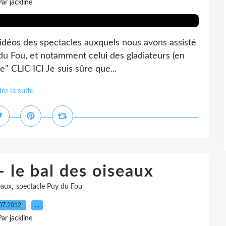
Par jackline
 vidéos des spectacles auxquels nous avons assisté
du Fou, et notamment celui des gladiateurs (en
" CLIC ICI Je suis sûre que...
ire la suite
- le bal des oiseaux
,
eaux
spectacle Puy du Fou
07.2012
…
Par jackline