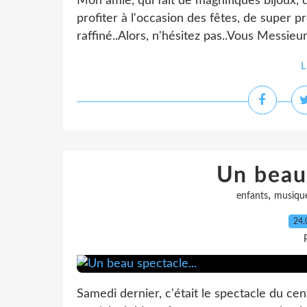
Mon amie, qui fait de magnifiques bijoux, d
profiter à l'occasion des fêtes, de super 
raffiné..Alors, n'hésitez pas..Vous Messieurs
L
Un beau 
,
enfants
musiqu
24.
Samedi dernier, c'était le spectacle du cent