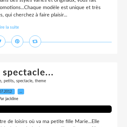
ans des styles variés et originaux, vous fait
promotions...Chaque modèle est unique et très
, qui cherchez à faire plaisir...
ire la suite
spectacle...
,
,
,
e
petits
spectacle
theme
07.2012
…
Par jackline
re de loisirs où va ma petite fille Marie...Elle