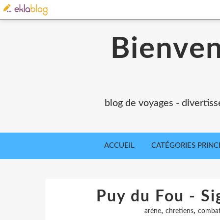
Bienvenu
blog de voyages - divertiss
ACCUEIL
CATÉGORIES PRINC
Puy du Fou - Si
,
,
arène
chretiens
combats