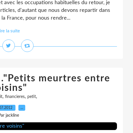
 avec les occupations habituelles du retour, je
rticles, d'autant que nous devons repartir dans
e la France, pour nous rendre...
ire la suite
."Petits meurtres entre
isins"
,
,
,
it
financieres
petit
07.2012
…
Par jackline