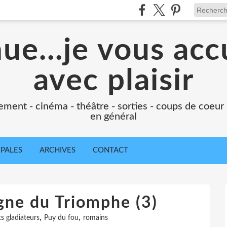
e...je vous accu
avec plaisir
ement - cinéma - théâtre - sorties - coups de coeur
en général
IPALES
ARCHIVES
CONTACT
gne du Triomphe (3)
,
,
 gladiateurs
Puy du fou
romains