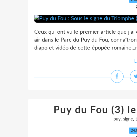
Ceux qui ont vu le premier article que j'ai
air dans le Parc du Puy du Fou, connaîtront
diapo et vidéo de cette épopée romaine...n
L
Puy du Fou (3) l
,
,
puy
signe
24.