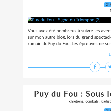
24.
Vous avez été nombreux à suivre les avent
sur mon autre blog, lors du grand spectac
romain duPuy du Fou..Les épreuves ne sont
L
Puy du Fou : Sous l
,
,
chrétiens
combats
gladia
24.