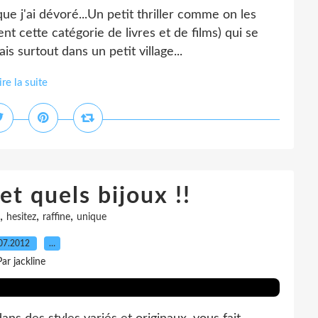
que j'ai dévoré...Un petit thriller comme on les
 cette catégorie de livres et de films) qui se
s surtout dans un petit village...
ire la suite
et quels bijoux !!
,
,
,
hesitez
raffine
unique
07.2012
…
Par jackline