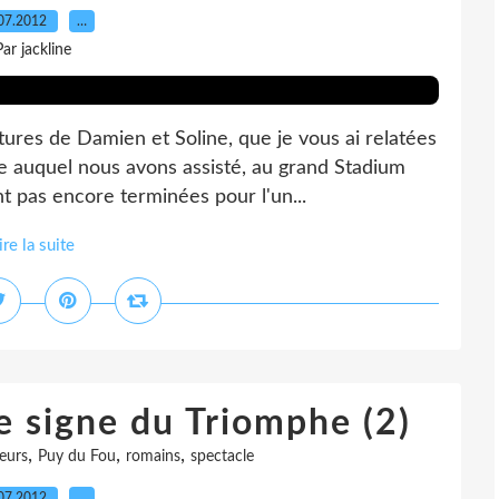
07.2012
…
Par jackline
ures de Damien et Soline, que je vous ai relatées
le auquel nous avons assisté, au grand Stadium
 pas encore terminées pour l'un...
ire la suite
e signe du Triomphe (2)
,
,
,
teurs
Puy du Fou
romains
spectacle
07.2012
…