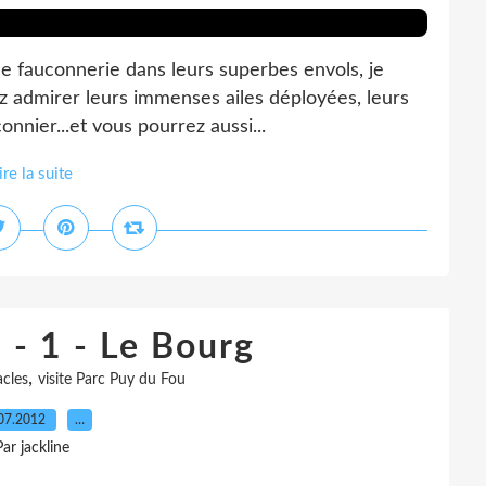
de fauconnerie dans leurs superbes envols, je
rez admirer leurs immenses ailes déployées, leurs
onnier...et vous pourrez aussi...
ire la suite
 - 1 - Le Bourg
,
acles
visite Parc Puy du Fou
07.2012
…
Par jackline