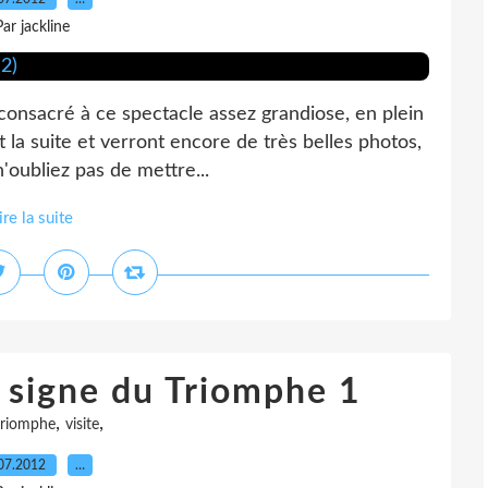
Par jackline
 consacré à ce spectacle assez grandiose, en plein
 la suite et verront encore de très belles photos,
'oubliez pas de mettre...
ire la suite
e signe du Triomphe 1
,
,
triomphe
visite
07.2012
…