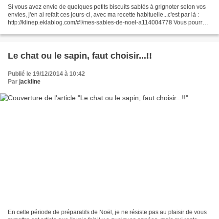
Si vous avez envie de quelques petits biscuits sablés à grignoter selon vos
envies, j'en ai refait ces jours-ci, avec ma recette habituelle...c'est par là :
http://klinep.eklablog.com/#!/mes-sables-de-noel-a114004778 Vous pourrez
les déguster en regardant...
Le chat ou le sapin, faut choisir...!!
Publié le 19/12/2014 à 10:42
Par
jackline
En cette période de préparatifs de Noël, je ne résiste pas au plaisir de vous