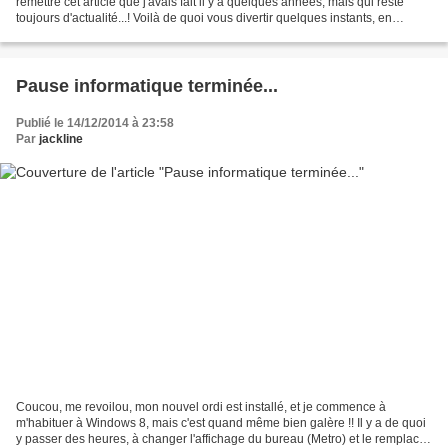
remettre cet article que j'avais fait il y a quelques années, mais qui reste
toujours d'actualité...! Voilà de quoi vous divertir quelques instants, en
regardant ces moments...
Pause informatique terminée...
Publié le 14/12/2014 à 23:58
Par
jackline
Coucou, me revoilou, mon nouvel ordi est installé, et je commence à
m'habituer à Windows 8, mais c'est quand même bien galère !! Il y a de quoi
y passer des heures, à changer l'affichage du bureau (Metro) et le remplacer