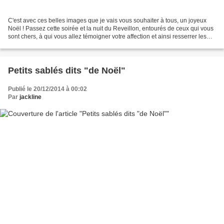
C'est avec ces belles images que je vais vous souhaiter à tous, un joyeux
Noël ! Passez cette soirée et la nuit du Reveillon, entourés de ceux qui vous
sont chers, à qui vous allez témoigner votre affection et ainsi resserrer les
liens qui vous unissent...Une...
Petits sablés dits "de Noël"
Publié le 20/12/2014 à 00:02
Par
jackline