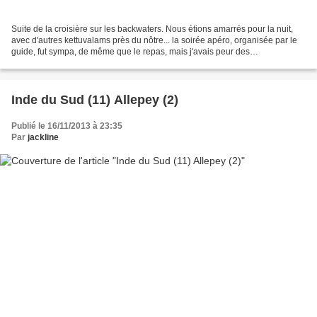
Suite de la croisière sur les backwaters. Nous étions amarrés pour la nuit,
avec d'autres kettuvalams près du nôtre... la soirée apéro, organisée par le
guide, fut sympa, de même que le repas, mais j'avais peur des
moustiques...sur les autres bateaux,...
Inde du Sud (11) Allepey (2)
Publié le 16/11/2013 à 23:35
Par
jackline