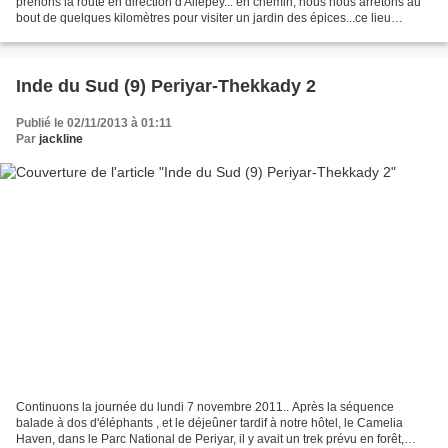
prenons la route en direction d'Allepey... en chemin, nous nous arrêtons au
bout de quelques kilomètres pour visiter un jardin des épices...ce lieu
regroupe beaucoup de variétés...
Inde du Sud (9) Periyar-Thekkady 2
Publié le 02/11/2013 à 01:11
Par
jackline
Continuons la journée du lundi 7 novembre 2011.. Après la séquence
balade à dos d'éléphants , et le déjeûner tardif à notre hôtel, le Camelia
Haven, dans le Parc National de Periyar, il y avait un trek prévu en forêt,