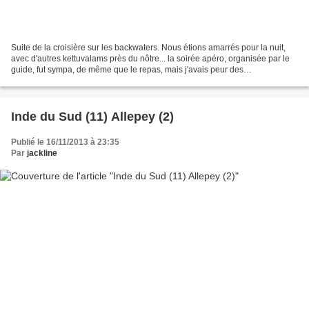
Suite de la croisière sur les backwaters. Nous étions amarrés pour la nuit,
avec d'autres kettuvalams près du nôtre... la soirée apéro, organisée par le
guide, fut sympa, de même que le repas, mais j'avais peur des
moustiques...sur les autres bateaux,...
Inde du Sud (11) Allepey (2)
Publié le 16/11/2013 à 23:35
Par
jackline