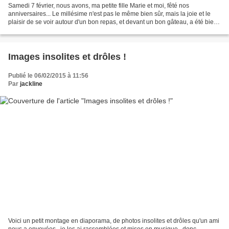
Samedi 7 février, nous avons, ma petite fille Marie et moi, fêté nos
anniversaires... Le millésime n'est pas le même bien sûr, mais la joie et le
plaisir de se voir autour d'un bon repas, et devant un bon gâteau, a été bien
apprécié par nous tous... Pour...
Images insolites et drôles !
Publié le 06/02/2015 à 11:56
Par
jackline
Voici un petit montage en diaporama, de photos insolites et drôles qu'un ami
nous a envoyées...je les ai rassemblées et mises en musique.. donc,