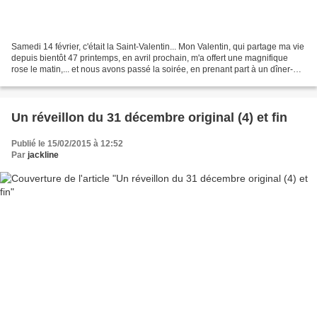
Samedi 14 février, c'était la Saint-Valentin... Mon Valentin, qui partage ma vie
depuis bientôt 47 printemps, en avril prochain, m'a offert une magnifique
rose le matin,... et nous avons passé la soirée, en prenant part à un dîner-
spectacle, suivi d'une...
Un réveillon du 31 décembre original (4) et fin
Publié le 15/02/2015 à 12:52
Par
jackline