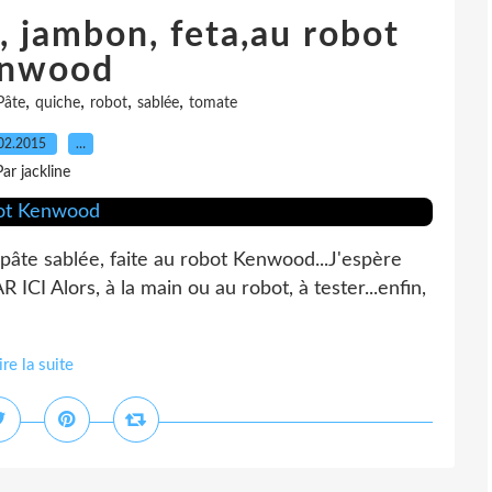
 jambon, feta,au robot
nwood
,
,
,
,
Pâte
quiche
robot
sablée
tomate
02.2015
…
Par jackline
 pâte sablée, faite au robot Kenwood...J'espère
 ICI Alors, à la main ou au robot, à tester...enfin,
ire la suite