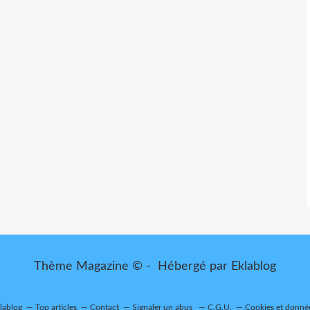
Thème Magazine © - Hébergé par
Eklablog
klablog
Top articles
Contact
Signaler un abus
C.G.U.
Cookies et donné