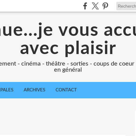
e...je vous accu
avec plaisir
ement - cinéma - théâtre - sorties - coups de coeur
en général
IPALES
ARCHIVES
CONTACT