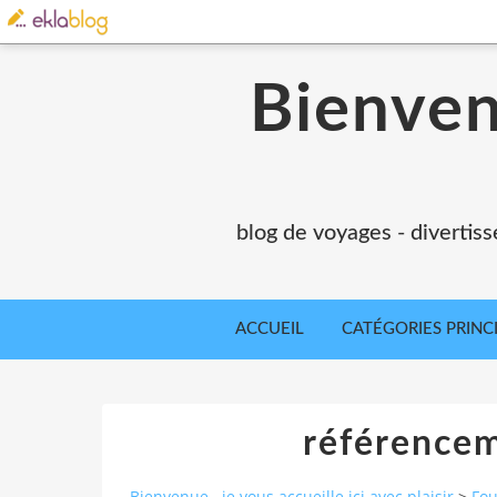
Bienvenu
blog de voyages - divertiss
ACCUEIL
CATÉGORIES PRINC
référenceme
Bienvenue...je vous accueille ici avec plaisir
>
Fou