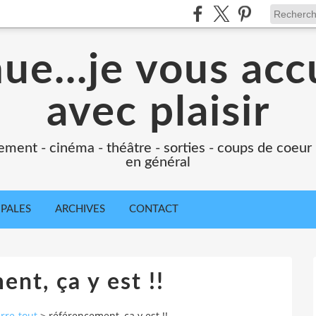
e...je vous accu
avec plaisir
ement - cinéma - théâtre - sorties - coups de coeur
en général
IPALES
ARCHIVES
CONTACT
nt, ça y est !!
rre-tout
>
référencement, ça y est !!