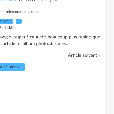
,
,
om
referencement
super
07.2012
…
Par jackline
oogle...super ! ça a été beaucoup plus rapide que
 article, ni album photo...bizarre...
Article suivant »
ur à l'accueil