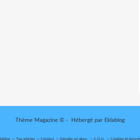
Thème Magazine © - Hébergé par
Eklablog
klablog
Top articles
Contact
Signaler un abus
C.G.U.
Cookies et donné