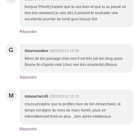
bonjour Plinett j'espere que tu vas bien et que tu as passé un
tres bon weekend je vais dés à présent te souhaiter une
excellente journée de lundi gros bisous ISA
Répondre
G
Gourmandise
28/03/2010 16:56
Merci de ton passage chez moi.Il est très joli ton blog aussi.
Bonne fin d'après midi (chez moi très ensoleillé).Bisous
Répondre
M
minouche145
28/03/2010 16:15
coucouj'espère que tu profites bien de ton dimancheici, le
temps est digne du mois de mars !soleil, pluie en
intermittenceet froid en plus ...bon après-midibisous
Répondre