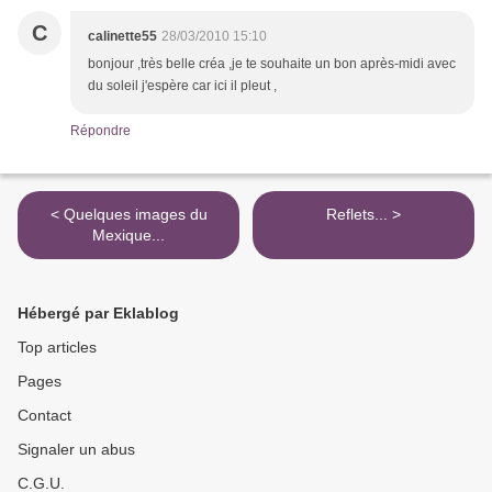
C
calinette55
28/03/2010 15:10
bonjour ,très belle créa ,je te souhaite un bon après-midi avec
du soleil j'espère car ici il pleut ,
Répondre
< Quelques images du
Reflets... >
Mexique...
Hébergé par Eklablog
Top articles
Pages
Contact
Signaler un abus
C.G.U.