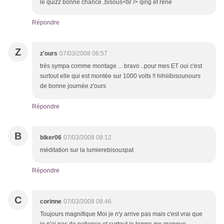
le quizz bonne chance..bisous<br /> qing et rene
Répondre
Z
z'ours
07/03/2008 06:57
très sympa comme montage ... bravo ..pour mes ET oui c'est
surtout elle qui est montée sur 1000 volts !! hihiiibisounours
de bonne journée z'ours
Répondre
B
biker06
07/03/2008 08:12
méditation sur la lumierebisouspat
Répondre
C
corinne
07/03/2008 08:46
Toujours magnifique Moi je n'y arrive pas mais c'est vrai que