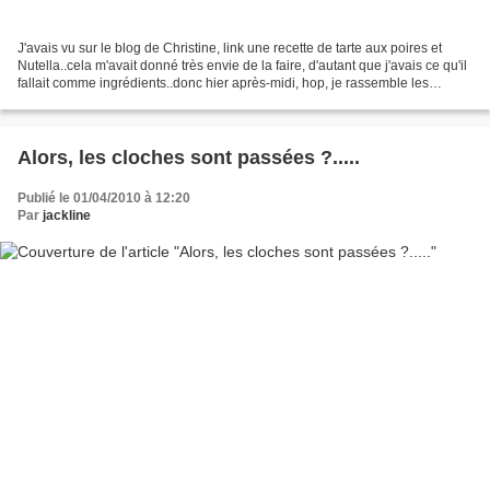
J'avais vu sur le blog de Christine, link une recette de tarte aux poires et
Nutella..cela m'avait donné très envie de la faire, d'autant que j'avais ce qu'il
fallait comme ingrédients..donc hier après-midi, hop, je rassemble les
éléments, et je mets...
Alors, les cloches sont passées ?.....
Publié le 01/04/2010 à 12:20
Par
jackline