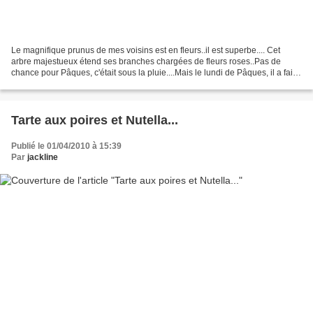
Le magnifique prunus de mes voisins est en fleurs..il est superbe.... Cet
arbre majestueux étend ses branches chargées de fleurs roses..Pas de
chance pour Pâques, c'était sous la pluie....Mais le lundi de Pâques, il a fait
grand soleil, juste le temps...
Tarte aux poires et Nutella...
Publié le 01/04/2010 à 15:39
Par
jackline