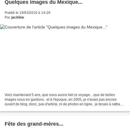
Quelques images du Mexique...
Publié le 19/03/2010 à 14:20
Par
jackline
Voici maintenant 5 ans, que nous avons fait ce voyage... que de belles
images nous en gardons.. et à l'époque, en 2005, je n'avais pas encore
ouvert de blog..donc, pas d'article, ni de photos en ligne.. je tenais à rattraper
cette lacune..alors voici...
Fête des grand-mères...