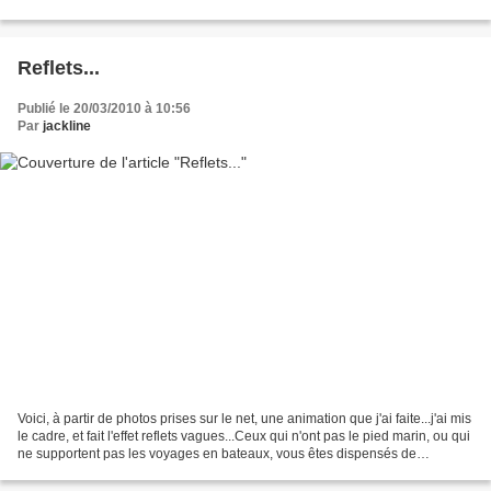
commentaires...J'en mets moi...
Reflets...
Publié le 20/03/2010 à 10:56
Par
jackline
Voici, à partir de photos prises sur le net, une animation que j'ai faite...j'ai mis
le cadre, et fait l'effet reflets vagues...Ceux qui n'ont pas le pied marin, ou qui
ne supportent pas les voyages en bateaux, vous êtes dispensés de
visionnage prolongé...