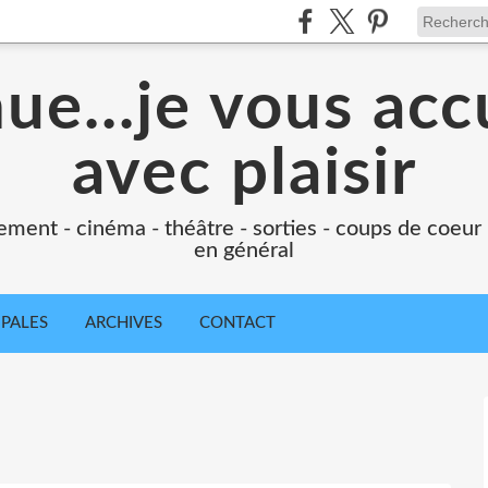
e...je vous accu
avec plaisir
ement - cinéma - théâtre - sorties - coups de coeur
en général
IPALES
ARCHIVES
CONTACT