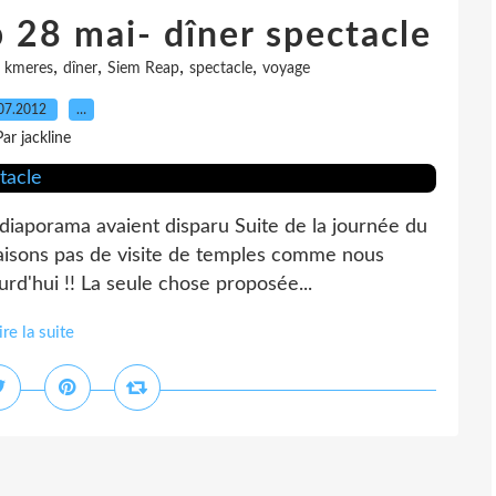
28 mai- dîner spectacle
,
,
,
,
 kmeres
dîner
Siem Reap
spectacle
voyage
07.2012
…
Par jackline
e diaporama avaient disparu Suite de la journée du
aisons pas de visite de temples comme nous
urd'hui !! La seule chose proposée...
ire la suite