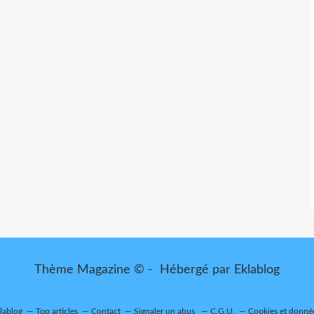
Thème Magazine © - Hébergé par
Eklablog
klablog
Top articles
Contact
Signaler un abus
C.G.U.
Cookies et donné