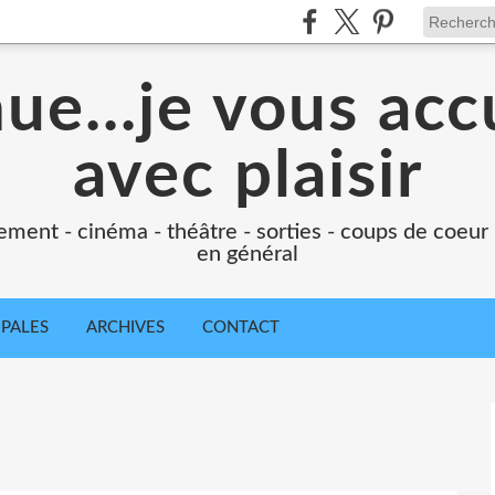
e...je vous accu
avec plaisir
ement - cinéma - théâtre - sorties - coups de coeur
en général
IPALES
ARCHIVES
CONTACT