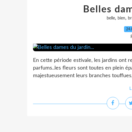
Belles dam
,
,
belle
bien
br
24.
En cette période estivale, les jardins ont 
parfums..les fleurs sont toutes en plein é
majestueusement leurs branches touffues, 
L