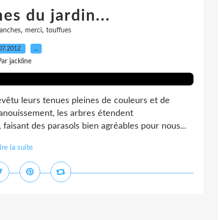
es du jardin...
,
,
anches
merci
touffues
07.2012
…
Par jackline
revêtu leurs tenues pleines de couleurs et de
panouissement, les arbres étendent
faisant des parasols bien agréables pour nous...
ire la suite