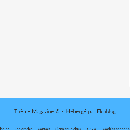
Thème Magazine © - Hébergé par
Eklablog
klablog
Top articles
Contact
Signaler un abus
C.G.U.
Cookies et donné