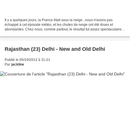
Il y a quelques jours, la France était sous la neige...nous n'avons pas
échappé à cet épisode météo, et les chutes de neige ont été drues et
abondantes. Chez nous, comme partout, le résultat fut assez spectaculaire...
La terrasse... vu depuis le premier...
Rajasthan (23) Delhi - New and Old Delhi
Publié le 05/10/2012 à 11:21
Par
jackline