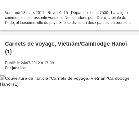
Vendredi 18 mars 2011 - Réveil 6h15 - Départ de l'hôtel 7h30.. La fatigue
commence à se ressentir vraiment..Nous partons pour Delhi, capitale de
l'Inde, et troisième ville du pays. Elle se divise en deux parties. La première,
New Delhi, la ville anglaise,...
Carnets de voyage, Vietnam/Cambodge Hanoï
(1)
Publié le 24/07/2012 à 17:39
Par
jackline