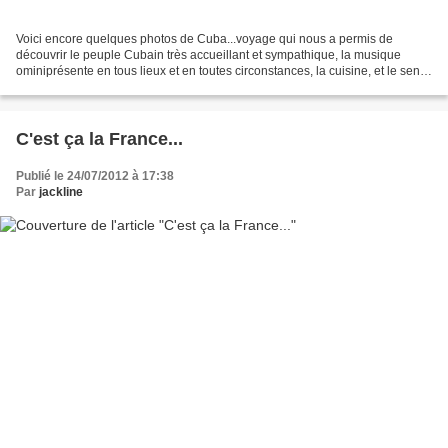
Voici encore quelques photos de Cuba...voyage qui nous a permis de
découvrir le peuple Cubain très accueillant et sympathique, la musique
ominiprésente en tous lieux et en toutes circonstances, la cuisine, et le sens
de la fête des Cubains qui est toujours...
C'est ça la France...
Publié le 24/07/2012 à 17:38
Par
jackline