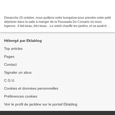
Dimanche 20 octobre, nous quittons notre bungalow pour prendre notre petit
déjeûner dans la salle à manger de la Poussada Do Corsario où nous
logeons...Il fait beau, très beau....Le soleil chauffe les jardins, et va assécher
les flaques d'eau qui restent......
Hébergé par Eklablog
Top articles
Pages
Contact
Signaler un abus
C.G.U.
Cookies et données personnelles
Préférences cookies
Voir le profil de jackline sur le portail Eklablog