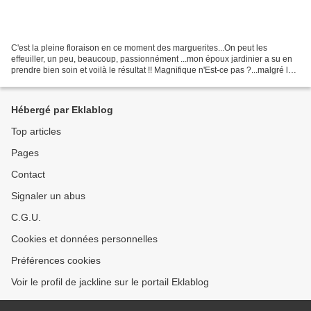
C'est la pleine floraison en ce moment des marguerites...On peut les
effeuiller, un peu, beaucoup, passionnément ...mon époux jardinier a su en
prendre bien soin et voilà le résultat !! Magnifique n'Est-ce pas ?...malgré les
grosses chaleurs..Il a arrosé...
Hébergé par Eklablog
Top articles
Pages
Contact
Signaler un abus
C.G.U.
Cookies et données personnelles
Préférences cookies
Voir le profil de jackline sur le portail Eklablog