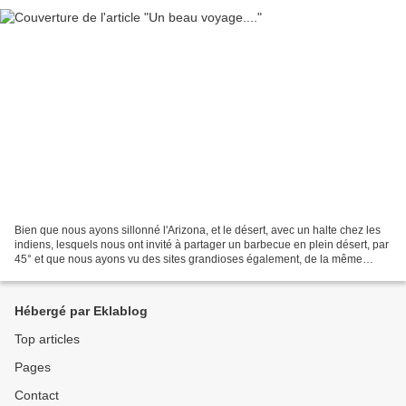
Bien que nous ayons sillonné l'Arizona, et le désert, avec un halte chez les
indiens, lesquels nous ont invité à partager un barbecue en plein désert, par
45° et que nous ayons vu des sites grandioses également, de la même
couleur que celui-ci, nous n'avons...
Hébergé par Eklablog
Top articles
Pages
Contact