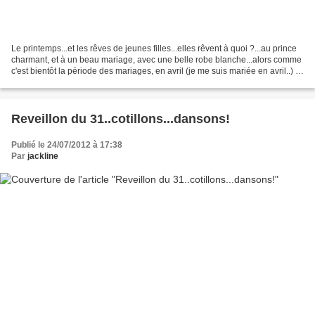
Le printemps...et les rêves de jeunes filles...elles rêvent à quoi ?...au prince
charmant, et à un beau mariage, avec une belle robe blanche...alors comme
c'est bientôt la période des mariages, en avril (je me suis mariée en avril..) et
mai...voici un...
Reveillon du 31..cotillons...dansons!
Publié le 24/07/2012 à 17:38
Par
jackline