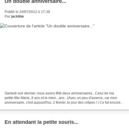
Un double anniversaire...
Publié le 24/07/2012 à 17:38
Par
jackline
Samedi soir dernier, nous avons fêté deux anniversaires...Celui de ma
petite-fille Marie, 8 ans et le mien...ans ..(Avec un peu d'avance, car mon
anniversaire, c'est aujourd'hui, 2 février..le jour des crêpes ! ) Ce fut encore
un beau moment de joie partagée,...
En attendant la petite souris...