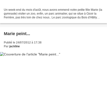
Un week-end du mois d'août, nous avons emmené notre petite fille Marie (la
gymnaste) visiter un zoo, enfin, un parc animalier, qui se situe à Ozoir la
Ferrière, pas très loin de chez nous.. Le parc zoologique du Bois d'Attilly
L'endroit est sympathique,...
Marie peint...
Publié le 24/07/2012 à 17:38
Par
jackline