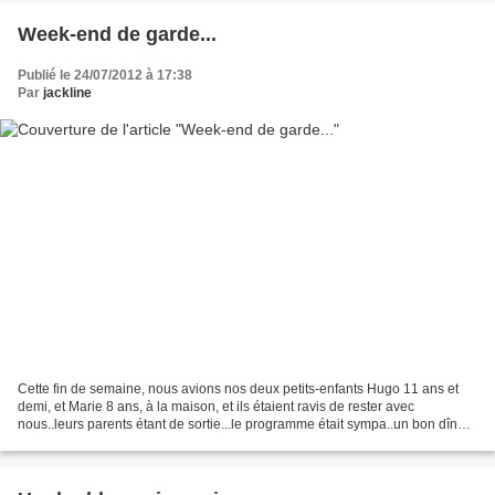
Week-end de garde...
Publié le 24/07/2012 à 17:38
Par
jackline
Cette fin de semaine, nous avions nos deux petits-enfants Hugo 11 ans et
demi, et Marie 8 ans, à la maison, et ils étaient ravis de rester avec
nous..leurs parents étant de sortie...le programme était sympa..un bon dîner
en famille, avec un dessert concocté...