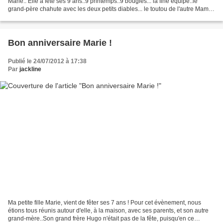
Marie.. Elle a fêté ses 9 ans..9 printemps..9 bougies... la fine équipe..le
grand-père chahute avec les deux petits diables... le toutou de l'autre Mamie
veut être de la partie...
Bon anniversaire Marie !
Publié le 24/07/2012 à 17:38
Par
jackline
Ma petite fille Marie, vient de fêter ses 7 ans ! Pour cet évènement, nous
étions tous réunis autour d'elle, à la maison, avec ses parents, et son autre
grand-mère..Son grand frère Hugo n'était pas de la fête, puisqu'en ce