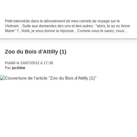
Petit intermède dans le déroulement de mes carnets de voyage sur le
Vietnam... Suite aux demandes des uns et des autres : "alors, tu as vu Anne-
Marie" ?...Voilà, je vous donne la réponse... Comme vous le savez, nous
avons passé les deux dernières semaines...
Zoo du Bois d'Attilly (1)
Publié le 24/07/2012 à 17:38
Par
jackline