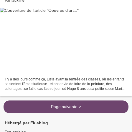
Par
jackline
Il y a des jours comme ça, juste avant la rentrée des classes, où les enfants
se sentent l'âme studieuse...et ont envie de faire de la peinture, des
coloriages...ce fut le cas l'autre jour, où Hugo 8 ans et sa petite soeur Marie,
5 ans ont passé la journée...
Page suivante >
Hébergé par Eklablog