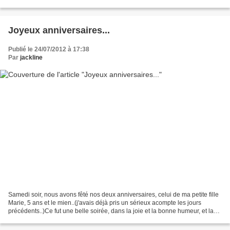
moment, il se trouve en Guadeloupe...
Joyeux anniversaires...
Publié le 24/07/2012 à 17:38
Par
jackline
Samedi soir, nous avons fêté nos deux anniversaires, celui de ma petite fille
Marie, 5 ans et le mien..(j'avais déjà pris un sérieux acompte les jours
précédents..)Ce fut une belle soirée, dans la joie et la bonne humeur, et la
petite fée Marie a été...