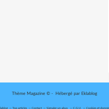
Thème Magazine © - Hébergé par
Eklablog
klablog
Top articles
Contact
Signaler un abus
C.G.U.
Cookies et donné