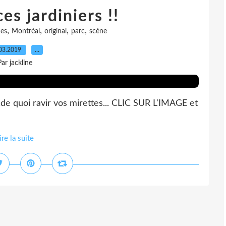
es jardiniers !!
,
,
,
,
tes
Montréal
original
parc
scène
03.2019
…
Par jackline
...de quoi ravir vos mirettes... CLIC SUR L'IMAGE et
ire la suite