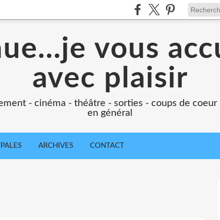
e...je vous accu
avec plaisir
ement - cinéma - théâtre - sorties - coups de coeur
en général
IPALES
ARCHIVES
CONTACT