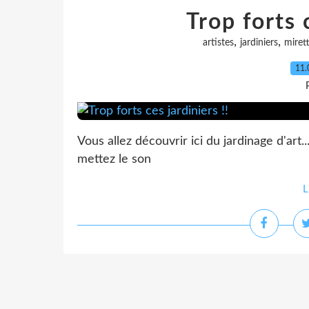
Trop forts c
,
,
artistes
jardiniers
miret
11.
Vous allez découvrir ici du jardinage d'art
mettez le son
L