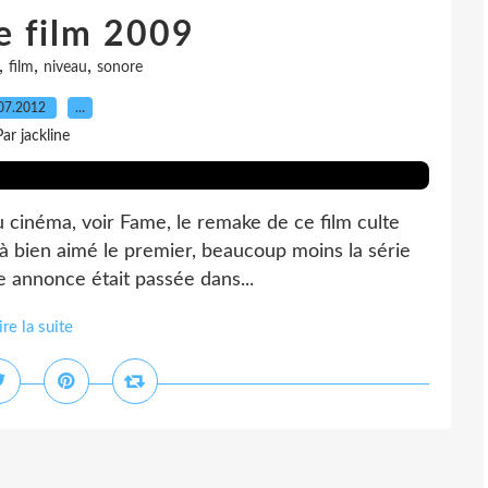
e film 2009
,
,
,
film
niveau
sonore
07.2012
…
Par jackline
u cinéma, voir Fame, le remake de ce film culte
éjà bien aimé le premier, beaucoup moins la série
de annonce était passée dans...
ire la suite