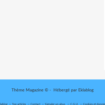
Thème Magazine © - Hébergé par
Eklablog
klablog
Top articles
Contact
Signaler un abus
C.G.U.
Cookies et donné