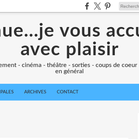
e...je vous accu
avec plaisir
ement - cinéma - théâtre - sorties - coups de coeur
en général
IPALES
ARCHIVES
CONTACT