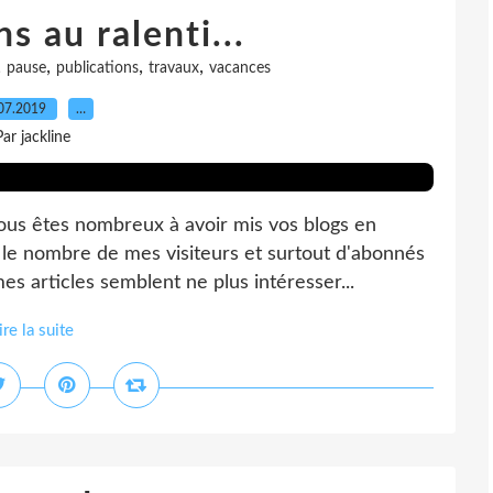
s au ralenti...
,
,
,
,
pause
publications
travaux
vacances
07.2019
…
Par jackline
ous êtes nombreux à avoir mis vos blogs en
e le nombre de mes visiteurs et surtout d'abonnés
s articles semblent ne plus intéresser...
ire la suite