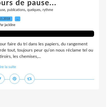
urs de pause...
,
,
,
use
publications
quelques
rythme
11.2018
…
Par jackline
ur faire du tri dans les papiers, du rangement
rde tout, toujours peur qu'on nous réclame tel ou
tiroirs, les chemises,...
ire la suite