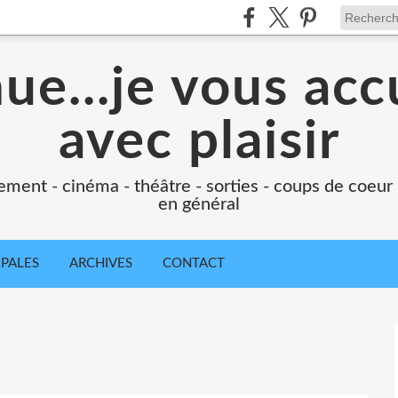
e...je vous accu
avec plaisir
ement - cinéma - théâtre - sorties - coups de coeur
en général
IPALES
ARCHIVES
CONTACT