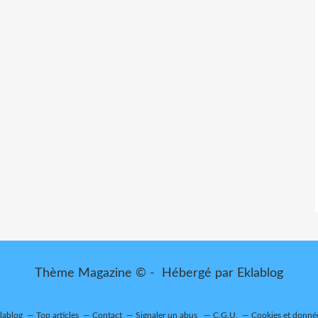
Thème Magazine © - Hébergé par
Eklablog
klablog
Top articles
Contact
Signaler un abus
C.G.U.
Cookies et donné