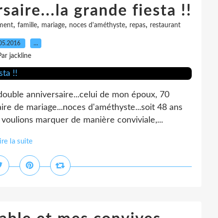
aire...la grande fiesta !!
,
,
,
,
,
ment
famille
mariage
noces d'améthyste
repas
restaurant
05.2016
…
Par jackline
double anniversaire...celui de mon époux, 70
re de mariage...noces d'améthyste...soit 48 ans
oulions marquer de manière conviviale,...
ire la suite