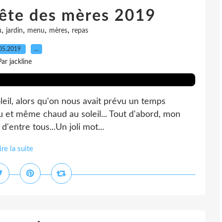
fête des mères 2019
,
,
,
,
u
jardin
menu
mères
repas
05.2019
…
Par jackline
leil, alors qu'on nous avait prévu un temps
eau et même chaud au soleil... Tout d'abord, mon
 d'entre tous...Un joli mot...
ire la suite