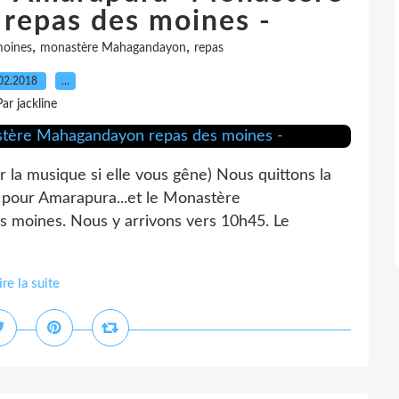
repas des moines -
,
,
oines
monastère Mahagandayon
repas
02.2018
…
Par jackline
 la musique si elle vous gêne) Nous quittons la
 pour Amarapura...et le Monastère
s moines. Nous y arrivons vers 10h45. Le
ire la suite