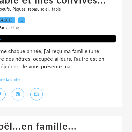
ble et mes convives...
,
,
,
,
oeufs
Pâques
repas
soleil
table
04.2015
…
Par jackline
mme chaque année, j'ai reçu ma famille (une
re des nôtres, occupée ailleurs, l'autre est en
déjeûner.. Je vous présente ma...
ire la suite
l...en famille...