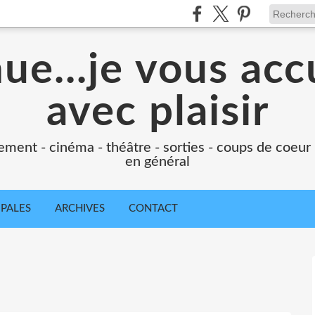
e...je vous accu
avec plaisir
ement - cinéma - théâtre - sorties - coups de coeur
en général
IPALES
ARCHIVES
CONTACT