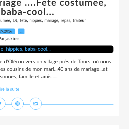
iage ....Fête costumée,
 baba-cool...
,
,
,
,
,
,
tumee
DJ
fête
hippies
mariage
repas
traiteur
09.2016
…
Par jackline
le d'Oléron vers un village près de Tours, où nous
des cousins de mon mari...40 ans de mariage...et
nnes, famille et amis......
ire la suite