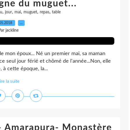
igne du muguet...
,
,
,
,
,
au
jour
mai
muguet
repas
table
05.2018
…
Par jackline
e de mon époux... Né un premier mai, sa maman
e ce seul jour férié et chômé de l'année...Non, elle
e, à cette époque, la...
ire la suite
 - Amarapura- Monastère