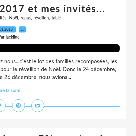
2017 et mes invités...
,
,
,
,
ités
Noël
repas
réveillon
table
01.2018
…
Par jackline
 nous...c'est le lot des familles recomposées, les
 pour le réveillon de Noël..Donc le 24 décembre,
le 26 décembre, nous avions...
ire la suite