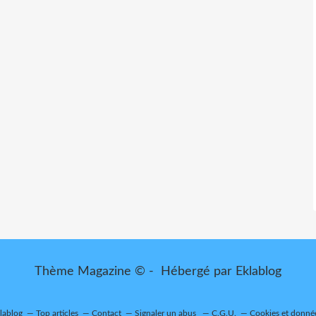
Thème Magazine © - Hébergé par
Eklablog
klablog
Top articles
Contact
Signaler un abus
C.G.U.
Cookies et donné