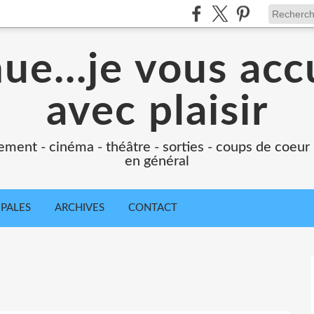
e...je vous accu
avec plaisir
ement - cinéma - théâtre - sorties - coups de coeur
en général
IPALES
ARCHIVES
CONTACT