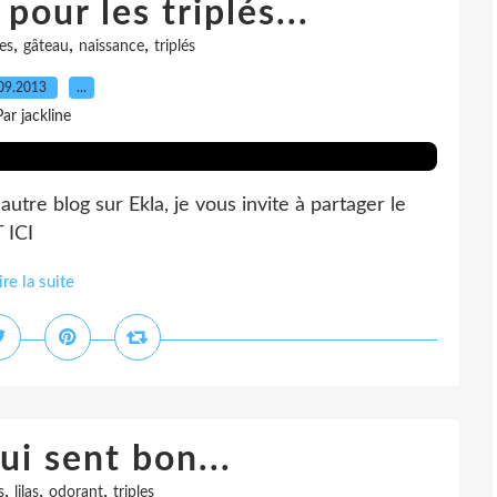
pour les triplés...
,
,
,
es
gâteau
naissance
triplés
09.2013
…
Par jackline
tre blog sur Ekla, je vous invite à partager le
 ICI
ire la suite
ui sent bon...
,
,
,
s
lilas
odorant
triples