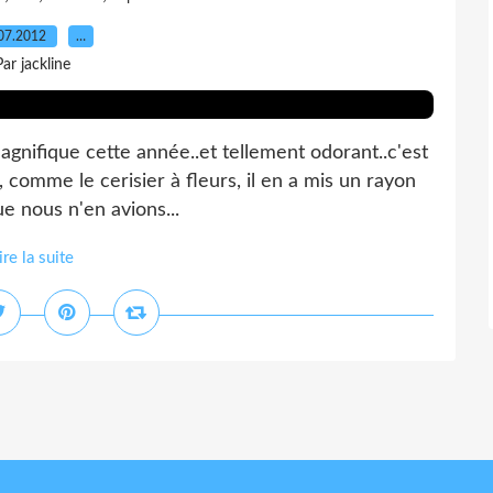
07.2012
…
Par jackline
 magnifique cette année..et tellement odorant..c'est
i, comme le cerisier à fleurs, il en a mis un rayon
ue nous n'en avions...
ire la suite