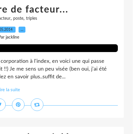
e de facteur...
,
,
acteur
poste
triples
05.2014
…
Par jackline
corporation à l'index, en voici une qui passe
!!) Je me sens un peu visée (ben oui, j'ai été
z en savoir plus..suffit de...
ire la suite