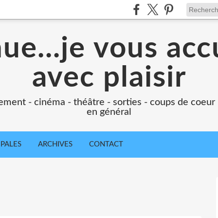
e...je vous accu
avec plaisir
ement - cinéma - théâtre - sorties - coups de coeur
en général
IPALES
ARCHIVES
CONTACT